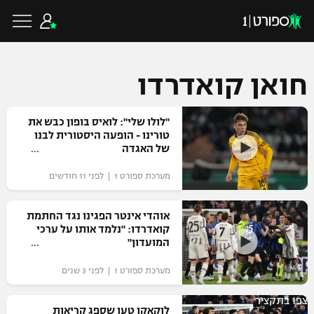
חואן קואדרדו
כדורגל ישראלי
"לולו שלי": לואיס בופון כבש את
טורינו - הופעה היסטורית לבנו
של האגדה
ליגת העל
כדורגל עולמי
מערכת ספורט 1 | לפני 11 חודשים
ליגה לאומית
ליגת האלופות
אוהדי אינטר הפגינו נגד החתמת
כדורסל ישראלי
קואדרדו: "נלמד אותו על ערכי
גביע הטוטו
המועדון"
ליגה אירופית
ליגת ווינר סל
ליגיונרים
כדורסל עולמי
מערכת ספורט 1 | לפני 3 שנים
ליגה אנגלית
ליגה לאומית
גביע המדינה
צפו בתקציר
NBA
לוקאקו טען שספג קריאות
ליגה גרמנית
ענפים נוספים