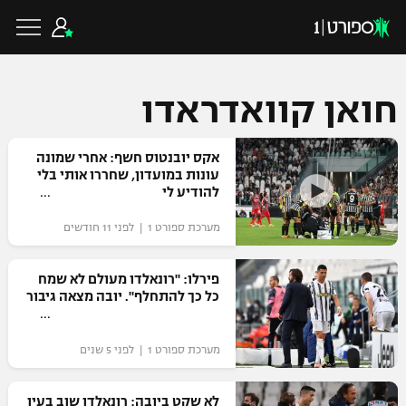
חואן קוואדראדו
כדורגל ישראלי
אקס יובנטוס חשף: אחרי שמונה
עונות במועדון, שחררו אותי בלי
להודיע לי
ליגת העל
כדורגל עולמי
מערכת ספורט 1 | לפני 11 חודשים
ליגה לאומית
ליגת האלופות
פירלו: "רונאלדו מעולם לא שמח
כדורסל ישראלי
כל כך להתחלף". יובה מצאה גיבור
גביע הטוטו
ליגה אירופית
ליגת ווינר סל
ליגיונרים
כדורסל עולמי
מערכת ספורט 1 | לפני 5 שנים
ליגה אנגלית
ליגה לאומית
גביע המדינה
NBA
לא שקט ביובה: רונאלדו שוב בעין
ליגה גרמנית
ענפים נוספים