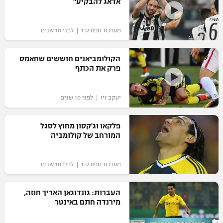
אדאג להבקיע"
מערכת ספורט 1 | לפני 10 שנים
הקולומביאנים חוששים שחאמס
פרק את הכתף
יעקב זיו | לפני 10 שנים
פלקאו וג'קסון מחוץ לסגל
המורחב של קולומביה
מערכת ספורט 1 | לפני 10 שנים
העברות: גונדוגאן האריך חוזה,
מירנדה חתם באינטר