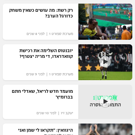
רשיון להקרנה פומבית לבית עסק
רק רשת: מה עושים כשאין משחק
כדורגל הערב?
הצטרפות לחבילת הערוצים
מערכת ספורט 1 | לפני 8 שנים
לוח דרושים – ג'ובנט
יובנטוס השלימה את רכישת
תגיות
קוואדראדו, די מריה יצטרף?
המגזין
מערכת ספורט 1 | לפני 9 שנים
מועמד חדש לריאל, שאדלי חתם
בברומיץ'
יעקב זיו | לפני 10 שנים
היגוואין: "תקראו לי שמן ואני