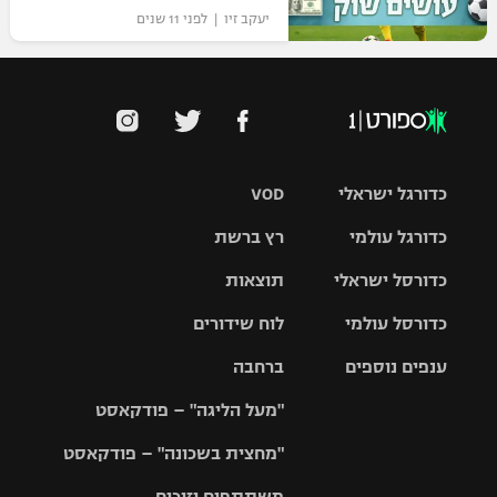
יעקב זיו | לפני 11 שנים
כדורגל ישראלי
VOD
כדורגל עולמי
רץ ברשת
ליגת העל
כדורסל ישראלי
תוצאות
ליגת
ליגה לאומית
האלופות
כדורסל עולמי
לוח שידורים
ליגת ווינר
סל
גביע הטוטו
ענפים נוספים
ברחבה
ליגה
NBA
אירופית
"מעל הליגה" – פודקאסט
ליגה לאומית
ליגיונרים
טניס
יורוליג
ליגה אנגלית
"מחצית בשכונה" – פודקאסט
כדורסל נשים
גביע המדינה
כדוריד
יורוקאפ
ליגה גרמנית
משתתפים וזוכים