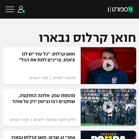
חואן קרלוס נבארו
כדורגל ישראלי
חואן קרלוס: "כל עוד יש לנו
צ'אנס, צריכים לתת את הכל"
ליגת העל
כדורגל עולמי
מיכאל וייסרמן | לפני 7 שנים
ליגה לאומית
ליגת האלופות
מהומת ענק: אלונה הותקפה,
כדורסל ישראלי
שחקנים רבו וביטון ירק על אוהד
גביע הטוטו
ליגה אירופית
ליגת ווינר סל
ליגיונרים
כדורסל עולמי
חיים זלקאי ומיכאל וייסרמן | לפני 7 שנים
ליגה אנגלית
ליגה לאומית
גביע המדינה
NBA
אחרי 21 שנים: חואן קרלוס נבארו
ליגה גרמנית
ענפים נוספים