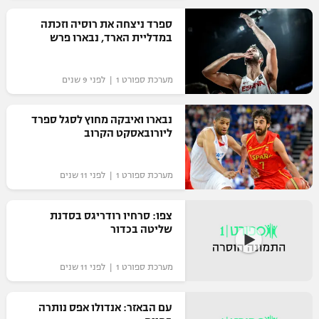
רשיון להקרנה פומבית לבית עסק
ספרד ניצחה את רוסיה וזכתה
במדליית הארד, נבארו פרש
הצטרפות לחבילת הערוצים
מערכת ספורט 1 | לפני 9 שנים
לוח דרושים – ג'ובנט
נבארו ואיבקה מחוץ לסגל ספרד
תגיות
ליורובאסקט הקרוב
המגזין
מערכת ספורט 1 | לפני 11 שנים
צפו: סרחיו רודריגס בסדנת
שליטה בכדור
מערכת ספורט 1 | לפני 11 שנים
עם הבאזר: אנדולו אפס נותרה