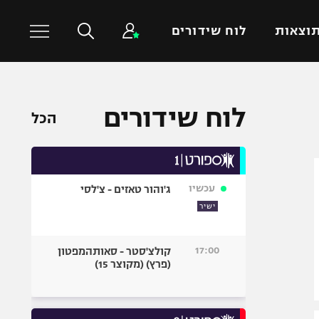
וצאות
לוח שידורים
כדורסל עולמי
ענפים נוספים
לוח שידורים
הכל
NBA
טניס
יורוליג
כדוריד
יורוקאפ
כדורעף
עכשיו
ג'והור טאזים - צ'לסי
שחייה
ישיר
ג'ודו
אגרוף
17:00
קולצ'סטר - סאותהמפטון
(פרץ) (מקוצר 15)
ספורט אולימפי
UFC
היאבקות WWE