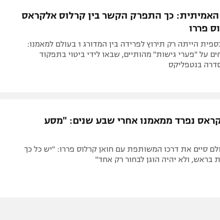
תל אביב
ליגה סינית
אמיתית: כך התפרק הקשר בין קרלוס אלקראס
חיפה
ליגה ברזילאית
ס פררו
באר שבע
ליגות נוספות
המחלוקת הכספית הייתה רק תירוץ לפרידה בין המדורג 1 בעולם למאמנו:
תניה
ם על "פערי גישות" מהותיים, שבאו לידי ביטוי בתפקוד
דרה בנטפליקס
דה
ראס נפרד ממאמנו אחרי שבע שנים: "מסע
רג 1 בעולם סיים את דרכו המשותפת עם חואן קרלוס פררו: "יש כל כך
ת בראש, ולא יהיה הוגן לבחור רק אחד"