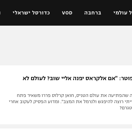
 עולמי
ברחבה
VOD
כדורסל ישראלי
ת
ל ישראלי
כדורגל עולמי
כדורסל ישראלי
על
ליגת האלופות
ליגת ווינר סל
אומית
ליגה אירופית
ליגה לאומית
וטו
ליגה אנגלית
כדורסל נשים
טר: "אם אלקראס יפנה אליי שוב? לעולם לא
ים
ליגה גרמנית
מכבי תל אביב
מדינה
ליגה ספרדית
הפועל חולון
 שהפתיעה את עולם הטניס, חואן קרלוס פררו משאיר פתח
ישראל
ליגה איטלקית
הפועל ירושלים
תי רוצה להיפגש ולנרמל את המצב". ומדוע הפסיק לעקוב אחרי
טגרם?
יפה
ליגה צרפתית
דני אבדיה
רושלים
ליגה הולנדית
ל אביב
ליגה טורקית