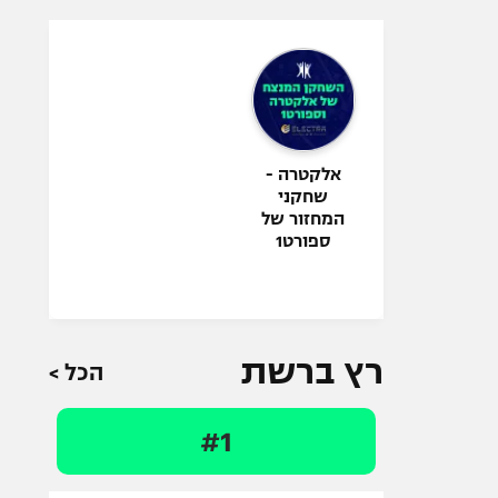
אלקטרה -
שחקני
המחזור של
ספורט1
רץ ברשת
הכל >
#1