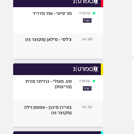
אופניים
עכשיו
מנ' סיטי - את' מדריד
ספורט מוטורי
ישיר
כדורמים
פוטבול אמריקאי NFL
16:00
צ'לסי - מילאן (מקוצר 15)
בייסבול MLB
ספורט אתגרי
ואקסטרים
אומנויות לחימה
גיימינג E-Sports
עכשיו
סט. פאולי - גרויתר פורת
(פריצות)
ישיר
16:30
באיירן מינכן - אסטון וילה
(מקוצר 15)