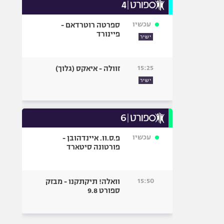
עכשיו
ספרטה רוטרדאם -
פיינורד
ישיר
15:25
זוולה - איאקס (גלוך)
ישיר
עכשיו
פ.ס.וו. איינדהובן -
פורטונה סיטארד
15:50
וואלה! תיקתקנו - מבזק
ספורט 9.8