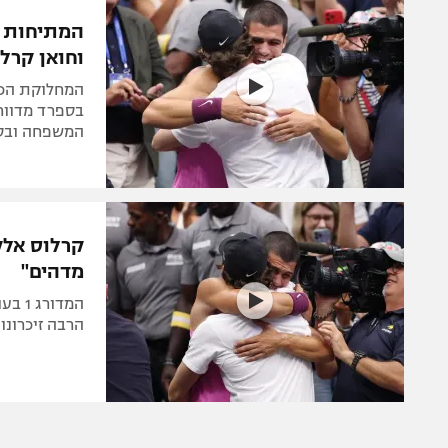
הפועל 
תקנון משתתפים וזוכים בפרסים
המתיחות ה
הפועל 
וחואן קרלו
תקנון עבור פעילות אלקטרה
הפועל 
תקנון עבור פעילות ספורט 1 – "מרלן"
מכבי נ
בספרד מדווחי
טניס
המשפחה ובס
בני יהו
גיימינג E-Sports
תנאי שימוש
קרלוס אלק
מדיניות פרטיות
מדהים"
תקנון פעילות ספורט 1
המדו
רשיון להקרנה פומבית לבית עסק
הרבה זיכרונו
הצטרפות לחבילת הערוצים
לוח דרושים – ג'ובנט
תגיות
המגזין