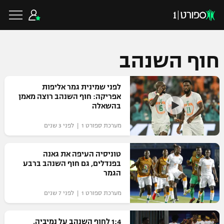
חוף השנהב
כדורגל ישראלי
לפני שמינית גמר אליפות
אפריקה: חוף השנהב רוצה מאמן
בהשאלה
ליגת העל
כדורגל עולמי
מערכת ספורט 1 | לפני 3 שנים
ליגה לאומית
ליגת האלופות
טוניסיה העיפה את גאנה
כדורסל ישראלי
בפנדלים, גם חוף השנהב ברבע
גביע הטוטו
הגמר
ליגה אירופית
ליגת ווינר סל
ליגיונרים
כדורסל עולמי
מערכת ספורט 1 | לפני 7 שנים
ליגה אנגלית
ליגה לאומית
גביע המדינה
NBA
1:4 לחוף השנהב על נמיביה,
ליגה גרמנית
ענפים נוספים