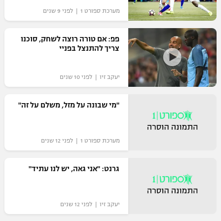
מערכת ספורט 1 | לפני 9 שנים
"מחצית בשכונה" – פודקאסט
אופניים
פפ: אם טורה רוצה לשחק, סוכנו
ספורט מוטורי
משתתפים וזוכים בפרסים
צריך להתנצל בפניי
כדורמים
תקנון משתתפים וזוכים בפרסים
יעקב זיו | לפני 10 שנים
טניס
פוטבול אמריקאי NFL
תקנון עבור פעילות אלקטרה
"מי שבונה על מזל, משלם על זה"
גיימינג E-Sports
בייסבול MLB
תקנון עבור פעילות ספורט 1 – "מרלן"
ספורט אתגרי ואקסטרים
מערכת ספורט 1 | לפני 12 שנים
תנאי שימוש
אומנויות לחימה
גרנט: "אני גאה, יש לנו עתיד"
מדיניות פרטיות
גיימינג E-Sports
יעקב זיו | לפני 12 שנים
תקנון פעילות ספורט 1