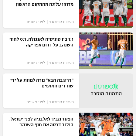
מרוקו עלתה מהמקום הראשון
כדורסל נשים
נבחרת ישראל
יורוליג
ליגה ספרדית
טניס
VOD
מכבי תל אביב
מכבי חיפה
מערכת ספורט 1 | לפני 7 שנים
יורוקאפ
ליגה איטלקית
כדוריד
הפועל חולון
בית"ר ירושלים
1:1 בין טוניסיה לאנגולה, 0:1 לחוף
רץ ברשת
ליגה צרפתית
השנהב על דרום אפריקה
כדורעף
הפועל ירושלים
מכבי תל אביב
ליגה הולנדית
שחייה
תוצאות
מערכת ספורט 1 | לפני 7 שנים
דני אבדיה
הפועל תל אביב
ליגה טורקית
ג'ודו
"דרוגבה הבא" נורה למוות על ידי
הפועל חיפה
לוח שידורים
שודדים חמושים
ליגה סינית
אגרוף
הפועל באר שבע
ליגה ברזילאית
ברחבה
מערכת ספורט 1 | לפני 9 שנים
ספורט אולימפי
מכבי נתניה
ליגות נוספות
הפסד מביך לאלבניה לפני ישראל,
UFC
"מעל הליגה" – פודקאסט
בני יהודה
הולנד דרסה את חוף השנהב
היאבקות WWE