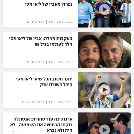
נפרדו מאביו של ליאו מסי
כדורסל נשים
נבחרת ישראל
יורוליג
ליגה ספרדית
טניס
VOD
מכבי תל אביב
מכבי חיפה
מערכת ספורט 1 | לפני 2 ימים
יורוקאפ
ליגה איטלקית
כדוריד
הפועל חולון
בית"ר ירושלים
בעקבות מחלה: אביו של ליאו מסי
רץ ברשת
ליגה צרפתית
הלך לעולמו בגיל 68
כדורעף
הפועל ירושלים
מכבי תל אביב
ליגה הולנדית
שחייה
תוצאות
מערכת ספורט 1 | לפני 2 ימים
דני אבדיה
הפועל תל אביב
ליגה טורקית
ג'ודו
יותר חשוב מכל שיא: ליאו מסי
הפועל חיפה
לוח שידורים
קיבל בשורת ענק
ליגה סינית
אגרוף
הפועל באר שבע
ליגה ברזילאית
ברחבה
מערכת ספורט 1 | לפני 2 חודשים
ספורט אולימפי
מכבי נתניה
ליגות נוספות
UFC
ארגנטינה עוד סוערת: אנטונלה
"מעל הליגה" – פודקאסט
בני יהודה
רוקוזו הכחישה את השמועה - לא
היה ולא נברא
היאבקות WWE