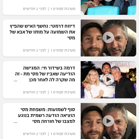
"מחצית בשכונה" – פודקאסט
מערכת ספורט 1 | לפני 2 חודשים
אופניים
דיווח דרמטי: נחשף האיש שהפיץ
ספורט מוטורי
משתתפים וזוכים בפרסים
את השמועה על מותו של אבא של
מסי
כדורמים
תקנון משתתפים וזוכים בפרסים
טניס
מערכת ספורט 1 | לפני 2 חודשים
פוטבול אמריקאי NFL
תקנון עבור פעילות אלקטרה
צפו בתקרית
דרמה בשידור חי: המגישה
גיימינג E-Sports
בייסבול MLB
הודיעה שאביו של מסי מת - זה
תקנון עבור פעילות ספורט 1 – "מרלן"
מה שקרה לה לאחר מכן
ספורט אתגרי ואקסטרים
תנאי שימוש
מערכת ספורט 1 | לפני 2 חודשים
אומנויות לחימה
סוף לשמועות: משפחת מסי
מדיניות פרטיות
הוציאה הודעה רשמית בנוגע
גיימינג E-Sports
למצבו של חורחה מסי
תקנון פעילות ספורט 1
מערכת ספורט 1 | לפני 2 חודשים