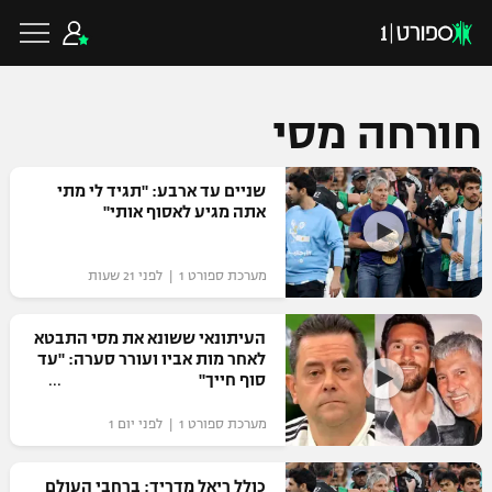
חורחה מסי
כדורגל ישראלי
שניים עד ארבע: "תגיד לי מתי
אתה מגיע לאסוף אותי"
ליגת העל
כדורגל עולמי
מערכת ספורט 1 | לפני 21 שעות
ליגה לאומית
ליגת האלופות
העיתונאי ששונא את מסי התבטא
כדורסל ישראלי
לאחר מות אביו ועורר סערה: "עד
גביע הטוטו
סוף חייך"
ליגה אירופית
ליגת ווינר סל
ליגיונרים
כדורסל עולמי
מערכת ספורט 1 | לפני יום 1
ליגה אנגלית
ליגה לאומית
גביע המדינה
NBA
כולל ריאל מדריד: ברחבי העולם
ליגה גרמנית
ענפים נוספים