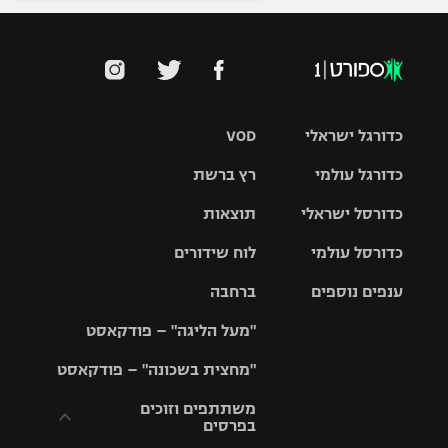
כדורגל ישראלי
VOD
כדורגל עולמי
רץ ברשת
ליגת העל
כדורסל ישראלי
תוצאות
ליגת
ליגה לאומית
האלופות
כדורסל עולמי
לוח שידורים
ליגת ווינר
סל
גביע הטוטו
ענפים נוספים
ברחבה
ליגה
NBA
אירופית
"מעל הליגה" – פודקאסט
ליגה לאומית
ליגיונרים
טניס
יורוליג
ליגה אנגלית
"מחצית בשכונה" – פודקאסט
כדורסל נשים
גביע המדינה
כדוריד
יורוקאפ
ליגה גרמנית
משתתפים וזוכים
בפרסים
מכבי תל
נבחרת
כדורעף
אביב
ישראל