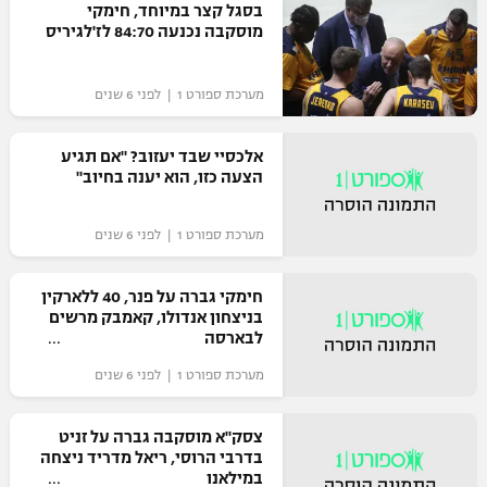
בסגל קצר במיוחד, חימקי
כדורסל נשים
נבחרת ישראל
מוסקבה נכנעה 84:70 לז'לגיריס
יורוליג
ליגה ספרדית
טניס
VOD
מכבי תל אביב
מכבי חיפה
יורוקאפ
מערכת ספורט 1 | לפני 6 שנים
ליגה איטלקית
כדוריד
הפועל חולון
בית"ר ירושלים
רץ ברשת
ליגה צרפתית
אלכסיי שבד יעזוב? "אם תגיע
כדורעף
הפועל ירושלים
הצעה כזו, הוא יענה בחיוב"
מכבי תל אביב
ליגה הולנדית
שחייה
תוצאות
דני אבדיה
הפועל תל אביב
מערכת ספורט 1 | לפני 6 שנים
ליגה טורקית
ג'ודו
הפועל חיפה
לוח שידורים
חימקי גברה על פנר, 40 ללארקין
ליגה סינית
בניצחון אנדולו, קאמבק מרשים
אגרוף
לבארסה
הפועל באר שבע
ליגה ברזילאית
ברחבה
ספורט אולימפי
מערכת ספורט 1 | לפני 6 שנים
מכבי נתניה
ליגות נוספות
UFC
צסק"א מוסקבה גברה על זניט
"מעל הליגה" – פודקאסט
בני יהודה
בדרבי הרוסי, ריאל מדריד ניצחה
במילאנו
היאבקות WWE