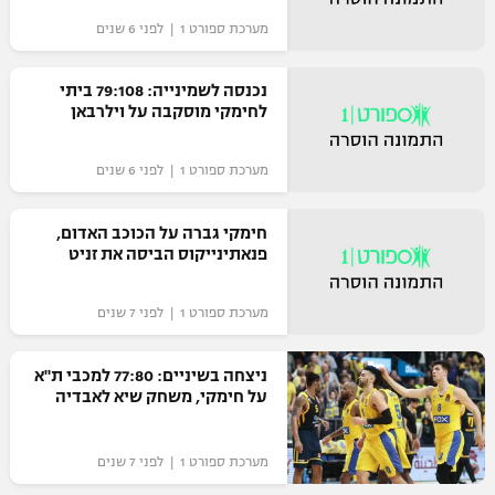
"מחצית בשכונה" – פודקאסט
מערכת ספורט 1 | לפני 6 שנים
אופניים
נכנסה לשמינייה: 79:108 ביתי
ספורט מוטורי
משתתפים וזוכים בפרסים
לחימקי מוסקבה על וילרבאן
כדורמים
תקנון משתתפים וזוכים בפרסים
מערכת ספורט 1 | לפני 6 שנים
טניס
פוטבול אמריקאי NFL
תקנון עבור פעילות אלקטרה
חימקי גברה על הכוכב האדום,
גיימינג E-Sports
פנאתינייקוס הביסה את זניט
בייסבול MLB
תקנון עבור פעילות ספורט 1 – "מרלן"
ספורט אתגרי ואקסטרים
מערכת ספורט 1 | לפני 7 שנים
תנאי שימוש
אומנויות לחימה
ניצחה בשיניים: 77:80 למכבי ת"א
על חימקי, משחק שיא לאבדיה
מדיניות פרטיות
גיימינג E-Sports
מערכת ספורט 1 | לפני 7 שנים
תקנון פעילות ספורט 1