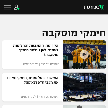
חימקי מוסקבה
כדורגל ישראלי
הקריסה, ההתבזות והחלומות
לעתיד: לאן נעלמה חימקי
מוסקבה?
ליגת העל
כדורגל עולמי
אהרלה ויסברג | לפני 5 שנים
ליגה לאומית
ליגת האלופות
כדורסל ישראלי
האישור בוטל זמנית, חימקי תארח
גביע הטוטו
את מכבי ת"א ללא קהל
ליגה אירופית
ליגת ווינר סל
ליגיונרים
כדורסל עולמי
ליגה אנגלית
מערכת ספורט 1 | לפני 6 שנים
ליגה לאומית
גביע המדינה
NBA
ליגה גרמנית
ענפים נוספים