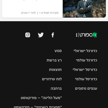
מערכת ספורט 1 | לפני 7 שנים
כדורגל ישראלי
VOD
כדורגל עולמי
רץ ברשת
ליגת העל
כדורסל ישראלי
תוצאות
ליגת
ליגה לאומית
האלופות
כדורסל עולמי
לוח שידורים
ליגת ווינר
סל
גביע הטוטו
ענפים נוספים
ברחבה
ליגה
NBA
אירופית
"מעל הליגה" – פודקאסט
ליגה לאומית
ליגיונרים
טניס
יורוליג
ליגה אנגלית
"מחצית בשכונה" – פודקאסט