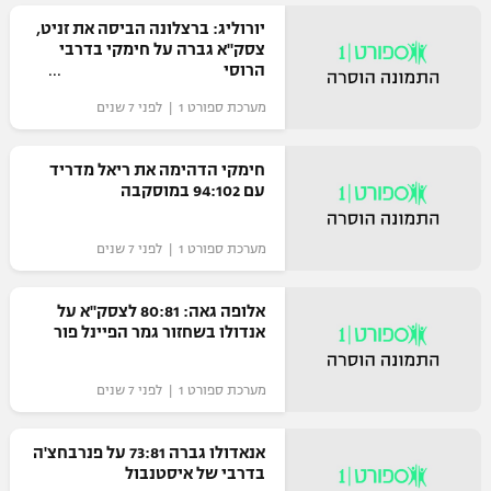
רשיון להקרנה פומבית לבית עסק
יורוליג: ברצלונה הביסה את זניט,
צסק"א גברה על חימקי בדרבי
הרוסי
הצטרפות לחבילת הערוצים
מערכת ספורט 1 | לפני 7 שנים
לוח דרושים – ג'ובנט
חימקי הדהימה את ריאל מדריד
תגיות
עם 94:102 במוסקבה
המגזין
מערכת ספורט 1 | לפני 7 שנים
אלופה גאה: 80:81 לצסק"א על
אנדולו בשחזור גמר הפיינל פור
מערכת ספורט 1 | לפני 7 שנים
אנאדולו גברה 73:81 על פנרבחצ'ה
בדרבי של איסטנבול