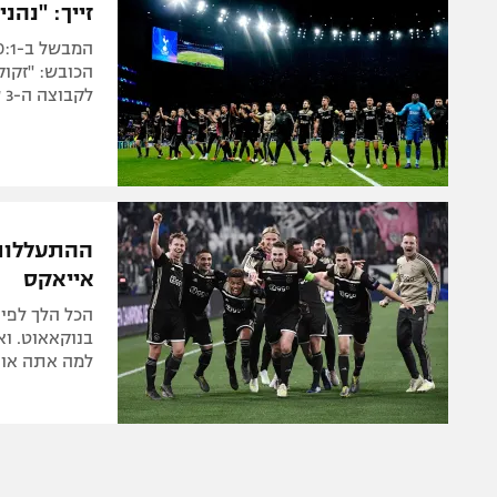
זייך: "נהנ
הכובש: "זקוק
לקבוצה ה-3 שניצחה את כל משחקי הנוק-אאוט בחוץ
ההתעללות 
אייאקס
בנוקאאוט. וא
למה אתה אוהב