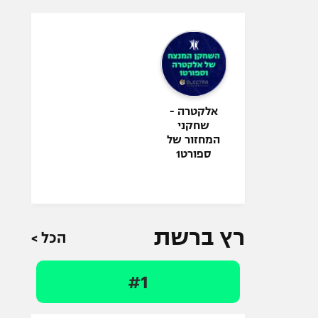
אלקטרה -
שחקני
המחזור של
ספורט1
רץ ברשת
הכל >
#1