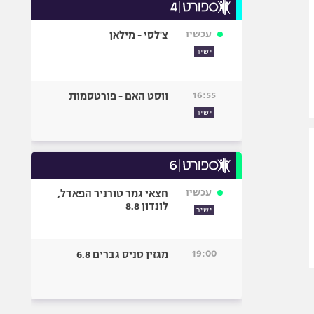
עכשיו
צ'לסי - מילאן
ישיר
16:55
ווסט האם - פורטסמות
ישיר
עכשיו
חצאי גמר טורניר הפאדל,
לונדון 8.8
ישיר
19:00
מגזין טניס גברים 6.8