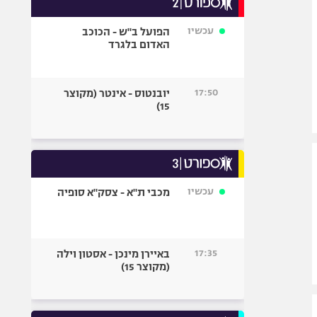
אופניים
עכשיו
הפועל ב"ש - הכוכב
ספורט מוטורי
האדום בלגרד
כדורמים
פוטבול אמריקאי NFL
17:50
יובנטוס - אינטר (מקוצר
בייסבול MLB
15)
ספורט אתגרי
ואקסטרים
אומנויות לחימה
גיימינג E-Sports
עכשיו
מכבי ת"א - צסק"א סופיה
17:35
באיירן מינכן - אסטון וילה
(מקוצר 15)