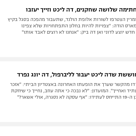
תל אביב
ליגה סינית
תימה שלושה שחקנים, דה ליכט וזייך יעזבו
חיפה
ליגה ברזילאית
ומרין הצטרפו לשורות אלופת הולנד, שתעבור מהפכה בסגל בקיץ
באר שבע
ליגות נוספות
ארס הודה: "צפויות להיות בחלון התפתחויות שלא צפינו
חדש יוצע לדוני ואן דה ביק: "אנחנו לא רוצים לאבד אותו"
תניה
דה
ששת שדה ליכט יעבור לליברפול, דה יונג נפרד
דו מהקשר שערך את הופעתו האחרונה באצטדיון הביתי: "אזכר
יד ואחייך". המועדון: "לא נבכה כי אתה עוזב, נחייך כי שיחקת
גרה, אולי אשאר?"