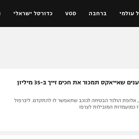
 עולמי
ברחבה
VOD
כדורסל ישראלי
ת
ל ישראלי
כדורגל עולמי
כדורסל ישראלי
על
ליגת האלופות
ליגת ווינר סל
אומית
ליגה אירופית
ליגה לאומית
וטו
ליגה אנגלית
כדורסל נשים
בהולנד טוענים שאייאקס תמכור את חכים זייך ב-35 מיליון
ים
ליגה גרמנית
מכבי תל אביב
מדינה
ליגה ספרדית
הפועל חולון
, אלופת הולנד הבטיחה לכוכב שתאפשר לו להתקדם. ליברפול
ישראל
ליגה איטלקית
הפועל ירושלים
ו כמועמדות המובילות לצרפו
יפה
ליגה צרפתית
דני אבדיה
רושלים
ליגה הולנדית
ל אביב
ליגה טורקית