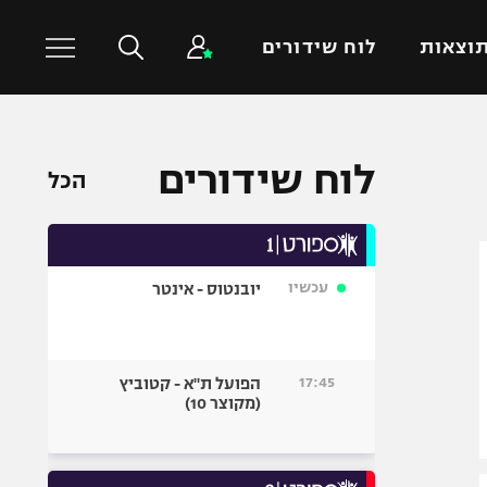
וצאות
לוח שידורים
כדורסל עולמי
ענפים נוספים
לוח שידורים
הכל
NBA
טניס
יורוליג
כדוריד
יורוקאפ
כדורעף
עכשיו
יובנטוס - אינטר
שחייה
ג'ודו
אגרוף
17:45
הפועל ת"א - קטוביץ
(מקוצר 10)
ספורט אולימפי
UFC
היאבקות WWE