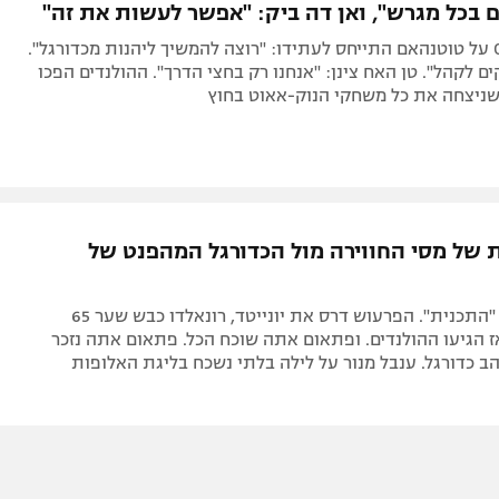
ים בכל מגרש", ואן דה ביק: "אפשר לעשות את זה"
המבשל ב-0:1 על טוטנהאם התייחס לעתידו: "רוצה להמשיך ליהנות מכדורגל".
ים לקהל". טן האח צינן: "אנחנו רק בחצי הדרך". ההולנדים הפכו
של מסי החווירה מול הכדורגל המהפנט של
הכל הלך לפי "התכנית". הפרעוש דרס את יונייטד, רונאלדו כבש שער 65
ז הגיעו ההולנדים. ופתאום אתה שוכח הכל. פתאום אתה נזכר
 כדורגל. ענבל מנור על לילה בלתי נשכח בליגת האלופות