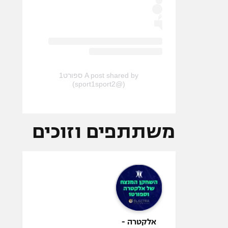
A post shared by ספורט1
(@sport1sport2)
משתתפים וזוכים
אלקטרה -