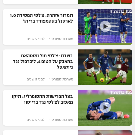
רשיון להקרנה פומבית לבית עסק
צפו בתקציר
תמרור אזהרה: צ'לסי הפסידה 1:0
לארסנל בסטמפורד ברידג'
הצטרפות לחבילת הערוצים
לוח דרושים – ג'ובנט
מערכת ספורט 1 | לפני 5 שנים
תגיות
בשבת: צ'לסי מול ווסטהאם
במאבק על הטופ 4, ליברפול נגד
המגזין
ניוקאסל
מערכת ספורט 1 | לפני 5 שנים
צפו בתקציר
בצל הפרישות מהסופרליג: תיקו
מאכזב לצ'לסי נגד ברייטון
מערכת ספורט 1 | לפני 5 שנים