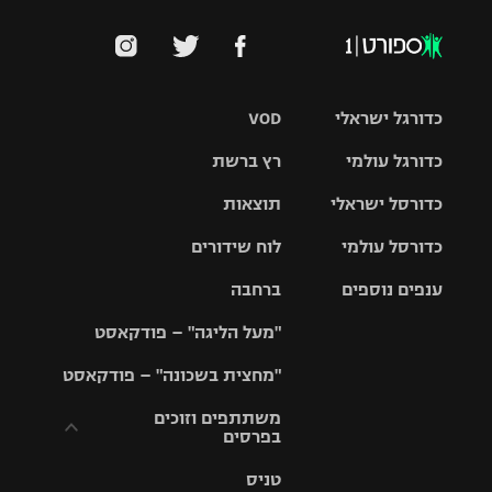
כדורגל ישראלי
VOD
כדורגל עולמי
רץ ברשת
ליגת העל
כדורסל ישראלי
תוצאות
ליגת
ליגה לאומית
האלופות
כדורסל עולמי
לוח שידורים
ליגת ווינר
סל
גביע הטוטו
ענפים נוספים
ברחבה
ליגה
NBA
אירופית
"מעל הליגה" – פודקאסט
ליגה לאומית
ליגיונרים
טניס
יורוליג
ליגה אנגלית
"מחצית בשכונה" – פודקאסט
כדורסל נשים
גביע המדינה
כדוריד
יורוקאפ
ליגה גרמנית
משתתפים וזוכים
בפרסים
מכבי תל
נבחרת
כדורעף
אביב
ישראל
ליגה
טניס
ספרדית