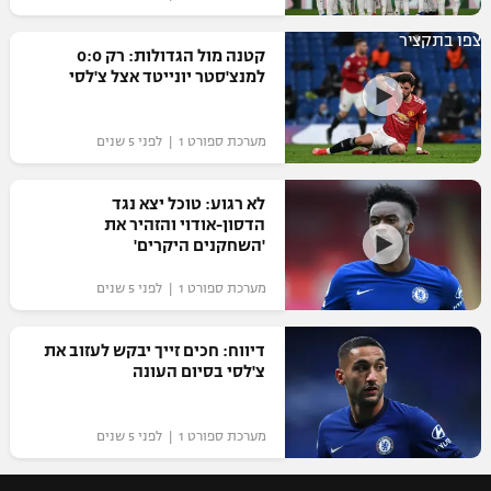
צפו בתקציר
קטנה מול הגדולות: רק 0:0
למנצ'סטר יונייטד אצל צ'לסי
מערכת ספורט 1 | לפני 5 שנים
לא רגוע: טוכל יצא נגד
הדסון-אודוי והזהיר את
'השחקנים היקרים'
מערכת ספורט 1 | לפני 5 שנים
דיווח: חכים זייך יבקש לעזוב את
צ'לסי בסיום העונה
מערכת ספורט 1 | לפני 5 שנים