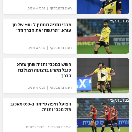
"מחצית בשכונה" – פודקאסט
רענן ברנובסקי | לפני 4 שנים
אופניים
צפו בתקציר
מכבי נתניה תמתין ל-MRI של חן
ספורט מוטורי
משתתפים וזוכים בפרסים
עזרא: "הרגשתי את הברך זזה"
כדורמים
תקנון משתתפים וזוכים בפרסים
טניס
רענן ברנובסקי | לפני 4 שנים
פוטבול אמריקאי NFL
תקנון עבור פעילות אלקטרה
חשש במכבי נתניה שחן עזרא
גיימינג E-Sports
בייסבול MLB
סובל מקרע ברצועה הצולבת
תקנון עבור פעילות ספורט 1 – "מרלן"
בברך
ספורט אתגרי ואקסטרים
תנאי שימוש
רענן ברנובסקי | לפני 4 שנים
אומנויות לחימה
צפו בתקציר
הפועל חיפה סיימה ב-0:0 מאכזב
מדיניות פרטיות
מול מכבי נתניה
גיימינג E-Sports
תקנון פעילות ספורט 1
מערכת ספורט 1 | לפני 5 שנים