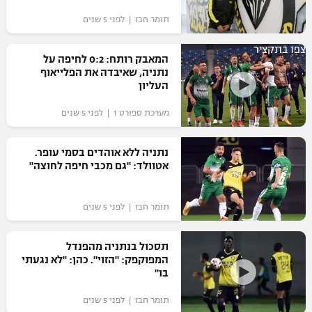
תומר חבז | לפני 5 שנים
צפו בתקציר
המאבק רותח: 0:2 לחיפה על
נתניה, שאיבדה את הפלייאוף
העליון
מערכת ספורט 1 | לפני 5 שנים
נתניה ללא אוהדים בסמי עופר.
אטוולד: "גם מכבי חיפה לחוצה"
תומר חבז | לפני 5 שנים
תסכול בנתניה מהפנדל
המפוקפק: "הזוי". כהן: "לא נגעתי
בו"
תומר חבז | לפני 5 שנים