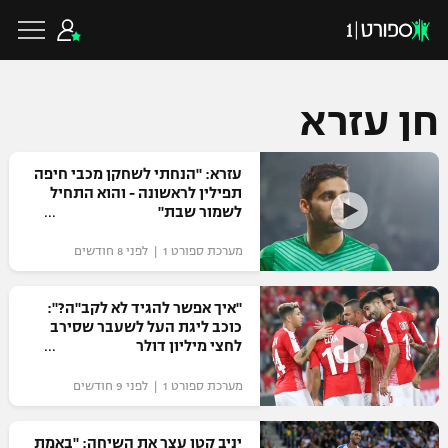
חן עזרא
כדורגל ישראלי
עזרא: "הנחתי לשחקן מכבי חיפה
תפילין לראשונה - והוא התחיל
לשמור שבת"
ליגת העל
כדורגל עולמי
מערכת ספורט 1 | לפני 8 חודשים
ליגה לאומית
ליגת האלופות
"איך אפשר להגיד לא לקב"ה?":
כדורסל ישראלי
כוכב ליגת העל לשעבר שסירב
גביע הטוטו
לחצי מיליון דולר
ליגה אירופית
ליגת ווינר סל
ליגיונרים
כדורסל עולמי
מערכת ספורט 1 | לפני 9 חודשים
ליגה אנגלית
ליגה לאומית
גביע המדינה
NBA
יניב קטן עצר את השיחה: "באמת
ליגה גרמנית
ענפים נוספים