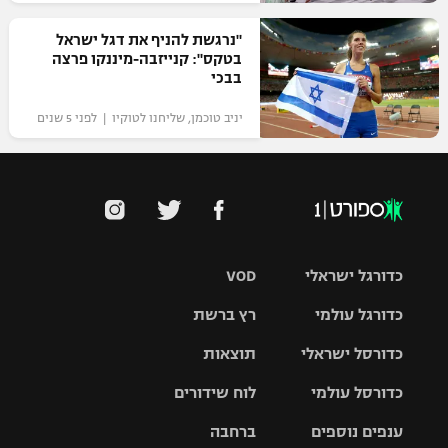
"נרגשת להניף את דגל ישראל
בטקס": קנייזבה-מיננקו פרצה
בבכי
יניב טוכמן, שליחנו לטוקיו | לפני 5 שנים
כדורגל ישראלי
VOD
כדורגל עולמי
רץ ברשת
ליגת העל
כדורסל ישראלי
תוצאות
ליגת
ליגה לאומית
האלופות
כדורסל עולמי
לוח שידורים
ליגת ווינר
סל
גביע הטוטו
ענפים נוספים
ברחבה
ליגה
NBA