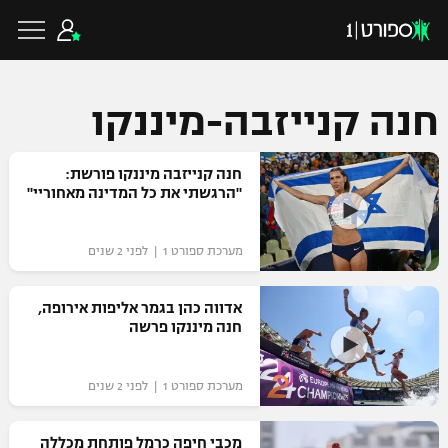
חנה קנייזבה-מיננקו
כדורגל ישראלי
חנה קנייזבה מיננקו פורשת:
"הרגשתי את כל המדינה מאחוריי"
ליגת העל
כדורגל עולמי
מערכת ספורט 1 | לפני 2 שנים
ליגה לאומית
ליגת האלופות
אדווה כהן בגמר אליפות אירופה,
כדורסל ישראלי
חנה מיננקו פרשה
גביע הטוטו
ליגה אירופית
ליגת ווינר סל
ליגיונרים
כדורסל עולמי
מערכת ספורט 1 | לפני 2 שנים
ליגה אנגלית
ליגה לאומית
גביע המדינה
NBA
מכבי חיפה כרמל פותחת מכללה
ליגה גרמנית
ענפים נוספים