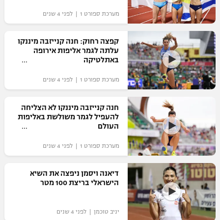
"מחצית בשכונה" – פודקאסט
מערכת ספורט 1 | לפני 4 שנים
אופניים
קפצה רחוק: חנה קנייזבה מיננקו
ספורט מוטורי
משתתפים וזוכים בפרסים
עלתה לגמר אליפות אירופה
באתלטיקה
כדורמים
תקנון משתתפים וזוכים בפרסים
טניס
מערכת ספורט 1 | לפני 4 שנים
פוטבול אמריקאי NFL
תקנון עבור פעילות אלקטרה
חנה קנייזבה מיננקו לא הצליחה
גיימינג E-Sports
בייסבול MLB
להעפיל לגמר משולשת באליפות
תקנון עבור פעילות ספורט 1 – "מרלן"
העולם
ספורט אתגרי ואקסטרים
תנאי שימוש
מערכת ספורט 1 | לפני 4 שנים
אומנויות לחימה
דיאנה ויסמן ניפצה את השיא
מדיניות פרטיות
הישראלי בריצת 100 מטר
גיימינג E-Sports
תקנון פעילות ספורט 1
יניב טוכמן | לפני 4 שנים