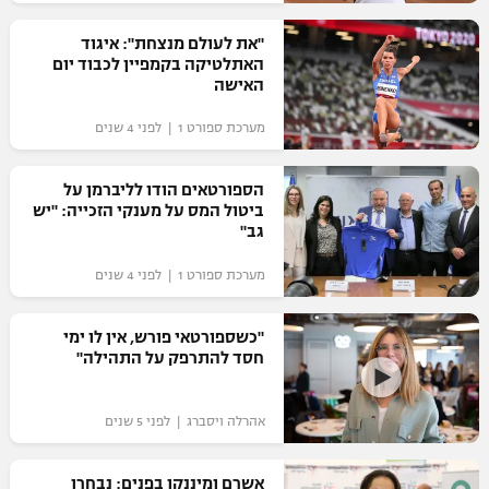
רשיון להקרנה פומבית לבית עסק
"את לעולם מנצחת": איגוד
האתלטיקה בקמפיין לכבוד יום
הצטרפות לחבילת הערוצים
האישה
מערכת ספורט 1 | לפני 4 שנים
לוח דרושים – ג'ובנט
תגיות
הספורטאים הודו לליברמן על
ביטול המס על מענקי הזכייה: "יש
גב"
המגזין
מערכת ספורט 1 | לפני 4 שנים
"כשספורטאי פורש, אין לו ימי
חסד להתרפק על התהילה"
אהרלה ויסברג | לפני 5 שנים
אשרם ומיננקו בפנים: נבחרו