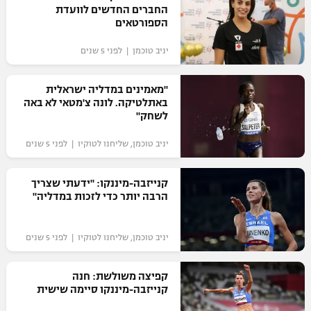
החברים החדשים לוועדת
הספורטאים
יניב טוכמן | לפני 5 שנים
"מאמינים במדליה ישראלית
באתלטיקה. לונה צ'מטאי לא באה
לשחק"
יניב טוכמן, שליחנו לטוקיו | לפני 5 שנים
קנייזבה-מיננקו: "ידעתי שצריך
הרבה יותר כדי לזכות במדליה"
יניב טוכמן, שליחנו לטוקיו | לפני 5 שנים
קפיצה משולשת: חנה
קנייזבה-מיננקו סיימה שישית