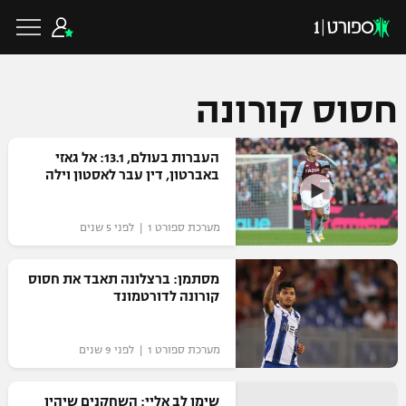
חסוס קורונה
כדורגל ישראלי
העברות בעולם, 13.1: אל גאזי
באברטון, דין עבר לאסטון וילה
ליגת העל
כדורגל עולמי
מערכת ספורט 1 | לפני 5 שנים
ליגה לאומית
ליגת האלופות
מסתמן: ברצלונה תאבד את חסוס
כדורסל ישראלי
קורונה לדורטמונד
גביע הטוטו
ליגה אירופית
ליגת ווינר סל
ליגיונרים
כדורסל עולמי
מערכת ספורט 1 | לפני 9 שנים
ליגה אנגלית
ליגה לאומית
גביע המדינה
NBA
שימו לב אליי: השחקנים שיהיו
ליגה גרמנית
ענפים נוספים