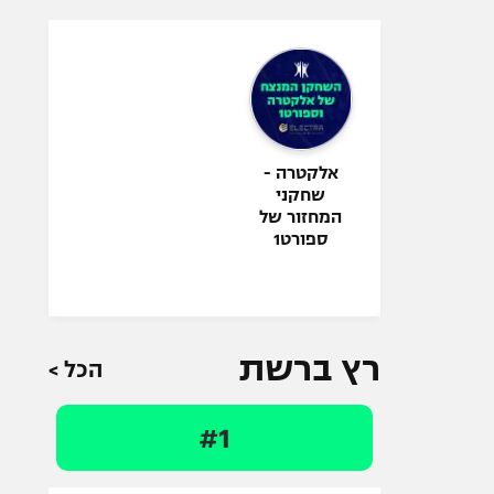
אלקטרה -
שחקני
המחזור של
ספורט1
רץ ברשת
הכל >
#1