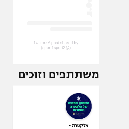
A post shared by ספורט1
(@sport1sport2)
משתתפים וזוכים
אלקטרה -