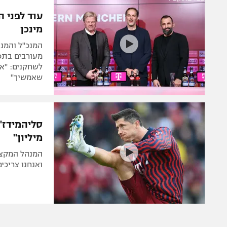
הפועל 
תקנון משתתפים וזוכים בפרסים
עוד לפני ה
הפועל 
מינכן
תקנון עבור פעילות אלקטרה
הפועל 
תקנון עבור פעילות ספורט 1 – "מרלן"
המנכ"ל והמנה
מכבי נ
מעורבים בתכנ
טניס
לשחקנים: "אס
בני יהו
שאמשיך"
גיימינג E-Sports
תנאי שימוש
מדיניות פרטיות
מיליון"
תקנון פעילות ספורט 1
המנהל המקצוע
רשיון להקרנה פומבית לבית עסק
ואנחנו צריכי
הצטרפות לחבילת הערוצים
לוח דרושים – ג'ובנט
תגיות
המגזין