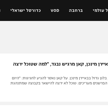
 עולמי
ברחבה
VOD
כדורסל ישראלי
ת
ל ישראלי
כדורגל עולמי
כדורסל ישראלי
על
ליגת האלופות
ליגת ווינר סל
אומית
ליגה אירופית
ליגה לאומית
וטו
ליגה אנגלית
כדורסל נשים
יירן מינכן, קאן מרגיש נבגד, "למה שטוכל ירצה
ים
ליגה גרמנית
מכבי תל אביב
מדינה
ליגה ספרדית
הפועל חולון
בלגן גדול בבאיירן מינכן. על קאן נאסר להגיע לחגיגות: "היום
ישראל
ליגה איטלקית
הפועל ירושלים
 הפרשנים מעריכים: טוכל לא ירצה להישאר בקבוצה שמתנהגת
יפה
ליגה צרפתית
דני אבדיה
רושלים
ליגה הולנדית
ל אביב
ליגה טורקית