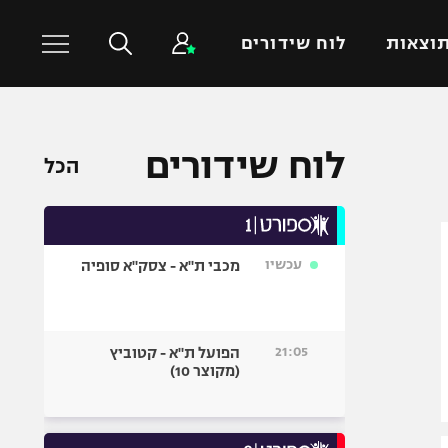
וצאות
לוח שידורים
כדורסל עולמי
ענפים נוספים
לוח שידורים
הכל
NBA
טניס
יורוליג
כדוריד
יורוקאפ
כדורעף
עכשיו
מכבי ת"א - צסק"א סופיה
שחייה
ג'ודו
אגרוף
21:05
הפועל ת"א - קטוביץ
(מקוצר 10)
ספורט אולימפי
UFC
היאבקות WWE