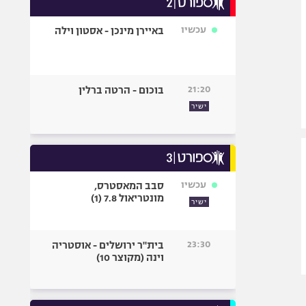
אופניים
עכשיו
באיירן מינכן - אסטון וילה
ספורט מוטורי
כדורמים
פוטבול אמריקאי NFL
21:20
בוכום - הרטה ברלין
בייסבול MLB
ישיר
ספורט אתגרי
ואקסטרים
אומנויות לחימה
גיימינג E-Sports
עכשיו
סבב המאסטרס,
מונטריאול 7.8 (1)
ישיר
23:30
בית"ר ירושלים - אוסטריה
וינה (מקוצר 10)