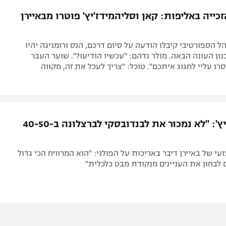
תל אביב
ליגה סינית
זכייה באליפות: קאן וסליהמידז'יץ' פוטרו מבאיירן
חיפה
ליגה ברזילאית
באר שבע
ליגות נוספות
ל הספורטיבי קיבלו הודעה על סיום דרכם, הנס ורומניגה יהיו
תניה
ון העונה הבאה. מולר נדהם: "עכשיו הודיעו?". שוער העבר
רו עליי לחגוג איתכם". טוכל: "צריך לעכל את זה, מקווה
דה
סליהמידז'יץ': "לא נמכור את לבנדובסקי לברצלונה ב-40-50
י של באיירן דיבר באריכות על הפולני: "הוא המרוויח הכי גדול
ם לבחון את העניינים מנקודת מבט כלכלית"