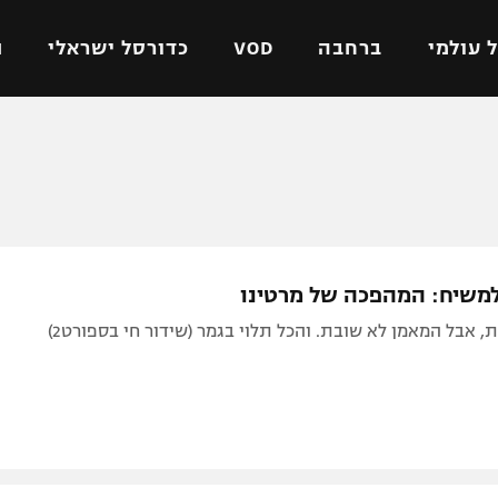
 עולמי
ברחבה
VOD
כדורסל ישראלי
ת
ל ישראלי
כדורגל עולמי
כדורסל ישראלי
על
ליגת האלופות
ליגת ווינר סל
אומית
ליגה אירופית
ליגה לאומית
וטו
ליגה אנגלית
כדורסל נשים
משיח: המהפכה של מרטינו
ים
ליגה גרמנית
מכבי תל אביב
, אבל המאמן לא שובת. והכל תלוי בגמר (שידור חי בספורט2)
מדינה
ליגה ספרדית
הפועל חולון
ישראל
ליגה איטלקית
הפועל ירושלים
יפה
ליגה צרפתית
דני אבדיה
רושלים
ליגה הולנדית
ל אביב
ליגה טורקית