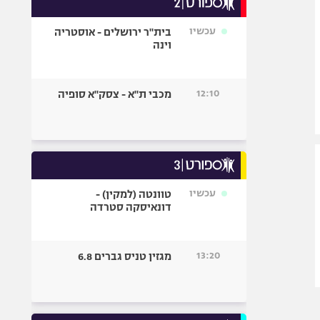
אופניים
עכשיו
בית"ר ירושלים - אוסטריה
ספורט מוטורי
וינה
כדורמים
פוטבול אמריקאי NFL
12:10
מכבי ת"א - צסק"א סופיה
בייסבול MLB
ספורט אתגרי
ואקסטרים
אומנויות לחימה
גיימינג E-Sports
עכשיו
טוונטה (למקין) -
דונאיסקה סטרדה
13:20
מגזין טניס גברים 6.8