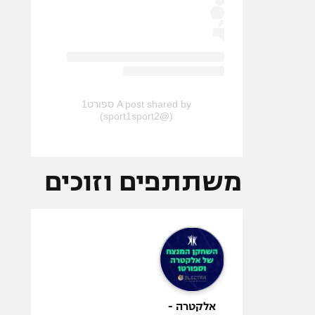
A post shared by ספורט1
(@sport1sport2)
משתתפים וזוכים
אלקטרה -