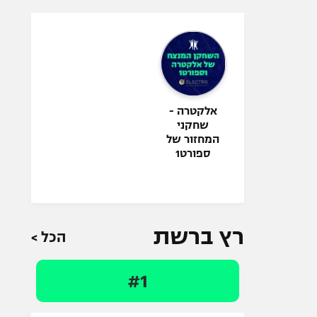
אלקטרה -
שחקני
המחזור של
ספורט1
רץ ברשת
הכל >
#1