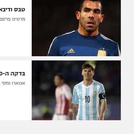
הפועל 
תקנון משתתפים וזוכים בפרסים
טבס ודיבא
הפועל 
תקנון עבור פעילות אלקטרה
מרטינו פרסם את 23 השחקנים שיייסעו לארה"ב. מסי, היגו
הפועל 
תקנון עבור פעילות ספורט 1 – "מרלן"
מכבי נ
טניס
בני יהו
גיימינג E-Sports
תנאי שימוש
בדקה ה-90: רק 2:2 לארגנטינה מול פראגוואי
מדיניות פרטיות
אגוארו ומסי 
תקנון פעילות ספורט 1
רשיון להקרנה פומבית לבית עסק
הצטרפות לחבילת הערוצים
לוח דרושים – ג'ובנט
תגיות
המגזין