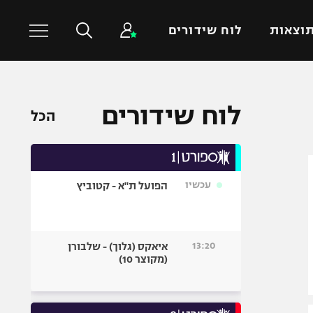
וצאות
לוח שידורים
כדורסל עולמי
ענפים נוספים
לוח שידורים
הכל
NBA
טניס
יורוליג
כדוריד
יורוקאפ
כדורעף
עכשיו
הפועל ת"א - קטוביץ
שחייה
ג'ודו
אגרוף
13:20
איאקס (גלוך) - שלבורן
(מקוצר 10)
ספורט אולימפי
UFC
היאבקות WWE