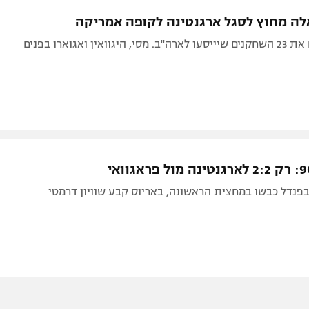
תל אביב
ליגה סינית
לה מחוץ לסגל ארגנטינה לקופה אמריקה
חיפה
ליגה ברזילאית
ואין ואגוארו בפנים
באר שבע
ליגות נוספות
תניה
דה
בפנדל כבשו במחצית הראשונה, באריוס קבע שוויון דרמטי