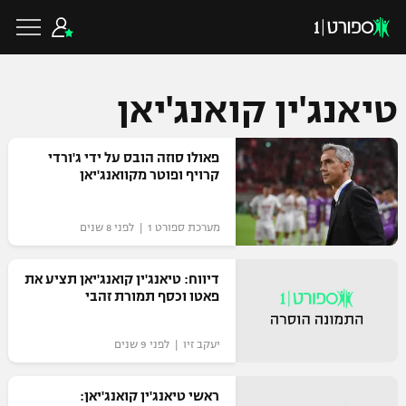
טיאנג'ין קואנג'יאן
כדורגל ישראלי
פאולו סוזה הובס על ידי ג'ורדי
קרויף ופוטר מקוואנג'יאן
ליגת העל
כדורגל עולמי
מערכת ספורט 1 | לפני 8 שנים
ליגה לאומית
ליגת האלופות
דיווח: טיאנג'ין קואנג'יאן תציע את
כדורסל ישראלי
פאטו וכסף תמורת זהבי
גביע הטוטו
ליגה אירופית
ליגת ווינר סל
ליגיונרים
כדורסל עולמי
יעקב זיו | לפני 9 שנים
ליגה אנגלית
ליגה לאומית
גביע המדינה
ראשי טיאנג'ין קואנג'יאן:
NBA
ליגה גרמנית
ענפים נוספים