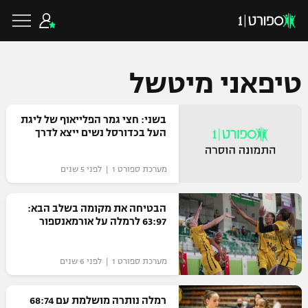
טיפאני מיטשל
כדורגל ישראלי
בשני: חצי גמר הפלייאוף של ליגת
העל בכדורסל נשים ייצא לדרך
ליגת העל
כדורגל עולמי
מערכת ספורט 1 | לפני 5 שנים
ליגה לאומית
ליגת האלופות
הבטיחה את מקומה בשלב הבא:
כדורסל ישראלי
63:97 לרמלה על אורמאנספור
גביע הטוטו
ליגה אירופית
ליגת ווינר סל
ליגיונרים
כדורסל עולמי
מערכת ספורט 1 | לפני 6 שנים
ליגה אנגלית
ליגה לאומית
גביע המדינה
רמלה נותרה מושלמת עם 68:74
NBA
ליגה גרמנית
ענפים נוספים