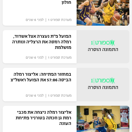
חולון
כדורסל נשים
נבחרת ישראל
יורוליג
ליגה ספרדית
טניס
VOD
מכבי תל אביב
מערכת ספורט 1 | לפני 6 שנים
מכבי חיפה
יורוקאפ
ליגה איטלקית
כדוריד
הפועל חולון
בית"ר ירושלים
הפועל פ"ת נעצרה אצל אשדוד,
רץ ברשת
ליגה צרפתית
רמלה רמסה את הרצליה ונותרה
כדורעף
הפועל ירושלים
מושלמת
מכבי תל אביב
ליגה הולנדית
מערכת ספורט 1 | לפני 6 שנים
שחייה
תוצאות
דני אבדיה
הפועל תל אביב
ליגה טורקית
ג'ודו
במחזור הפתיחה: אליצור רמלה
הפועל חיפה
לוח שידורים
הביסה 57:86 את הפועל ראשל"צ
ליגה סינית
אגרוף
הפועל באר שבע
מערכת ספורט 1 | לפני 6 שנים
ליגה ברזילאית
ברחבה
ספורט אולימפי
מכבי נתניה
אליצור רמלה ניצחה את מכבי
ליגות נוספות
UFC
רמת גן וזכתה בטורניר פתיחת
"מעל הליגה" – פודקאסט
בני יהודה
העונה
היאבקות WWE