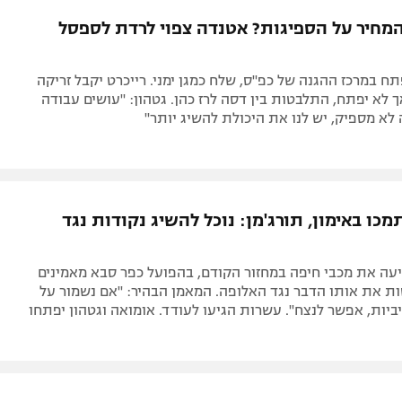
תל אביב
ליגה סינית
מחיר על הספיגות? אטנדה צפוי לרדת לספסל
חיפה
ליגה ברזילאית
באר שבע
ליגות נוספות
פתח במרכז ההגנה של כפ"ס, שלח כמגן ימני. רייכרט יקבל זריקה
תניה
ך לא יפתח, התלבטות בין דסה לרז כהן. גטהון: "עושים עבודה
 לא מספיק, יש לנו את היכולת להשיג יותר"
דה
כו באימון, תורג'מן: נוכל להשיג נקודות נגד
ה את מכבי חיפה במחזור הקודם, בהפועל כפר סבא מאמינים
 את אותו הדבר נגד האלופה. המאמן הבהיר: "אם נשמור על
ביות, אפשר לנצח". עשרות הגיעו לעודד. אומואה וגטהון יפתחו