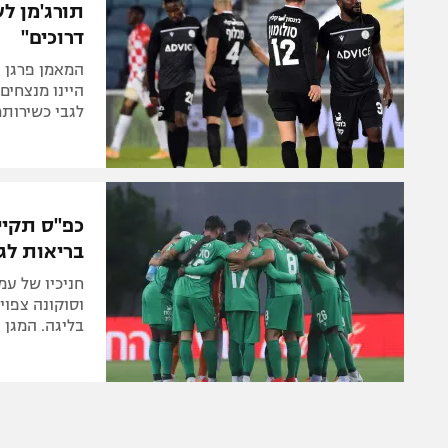
תורג'מן לש
דרוכים"
המאמן פרגן ע
היינו מנצחים"
לגבי כשירותם
כפ"ס תקיי
בריאות לגו
חניכיו של עמ
וסוקונה צפוי
בליגה. המגן 