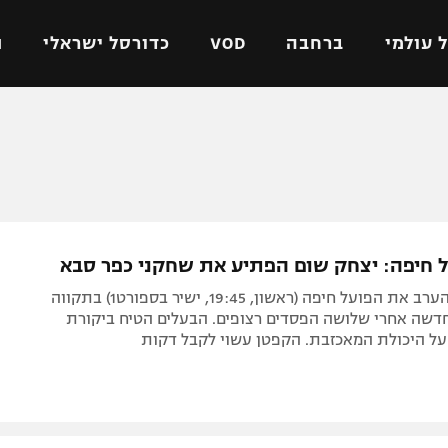
 עולמי
ברחבה
VOD
כדורסל ישראלי
ת
ל ישראלי
כדורגל עולמי
כדורסל ישראלי
על
ליגת האלופות
ליגת ווינר סל
אומית
ליגה אירופית
ליגה לאומית
וטו
ליגה אנגלית
כדורסל נשים
ל חיפה: יצחק שום הפתיע את שחקני כפר סבא
ים
ליגה גרמנית
מכבי תל אביב
כפ"ס תארח הערב את הפועל חיפה (ראשון, 19:45, ישיר בספורט1) בתקווה
מדינה
ליגה ספרדית
הפועל חולון
דשה אחרי שלושה הפסדים רצופים. הבעלים הטיח ביקורת
על היכולת המאכזבת. הקפטן עשוי לקבל דקות
ישראל
ליגה איטלקית
הפועל ירושלים
יפה
ליגה צרפתית
דני אבדיה
רושלים
ליגה הולנדית
ל אביב
ליגה טורקית