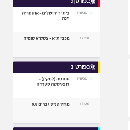
אופניים
עכשיו
בית"ר ירושלים - אוסטריה
ספורט מוטורי
וינה
כדורמים
פוטבול אמריקאי NFL
12:10
מכבי ת"א - צסק"א סופיה
בייסבול MLB
ספורט אתגרי
ואקסטרים
אומנויות לחימה
גיימינג E-Sports
עכשיו
טוונטה (למקין) -
דונאיסקה סטרדה
13:20
מגזין טניס גברים 6.8