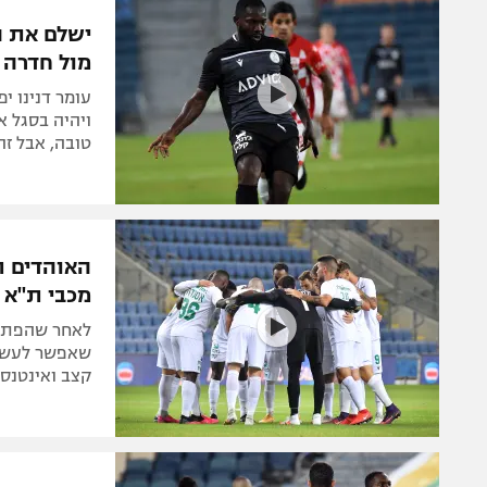
הפועל 
תקנון משתתפים וזוכים בפרסים
ישלם את ה
הפועל 
מול חדרה
תקנון עבור פעילות אלקטרה
הפועל 
תקנון עבור פעילות ספורט 1 – "מרלן"
עומר דנינו י
מכבי נ
ויהיה בסגל א
טניס
טובה, אבל זה
בני יהו
גיימינג E-Sports
תנאי שימוש
האוהדים תמ
מדיניות פרטיות
מכבי ת"א
תקנון פעילות ספורט 1
לאחר שהפתיע
רשיון להקרנה פומבית לבית עסק
שאפשר לעשות
קצב ואינטנסי
הצטרפות לחבילת הערוצים
לוח דרושים – ג'ובנט
תגיות
המגזין