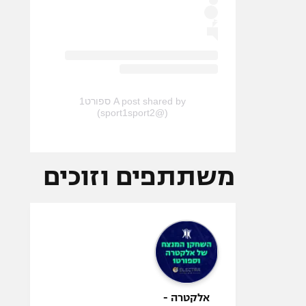
A post shared by ספורט1
(@sport1sport2)
משתתפים וזוכים
אלקטרה -