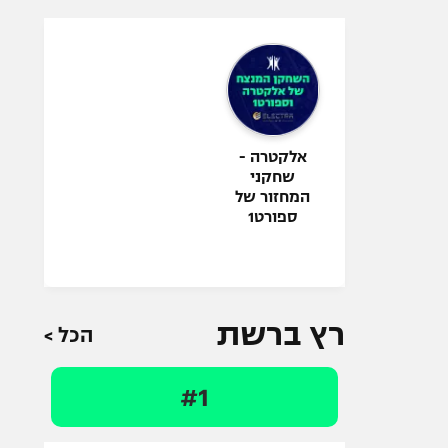
אלקטרה -
שחקני
המחזור של
ספורט1
רץ ברשת
הכל >
#1