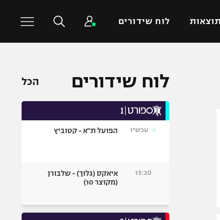
וצאות
לוח שידורים
כדורסל עולמי
ענפים נוספים
לוח שידורים
הכל
NBA
טניס
יורוליג
כדוריד
יורוקאפ
כדורעף
עכשיו
הפועל ת"א - קטוביץ
שחייה
ג'ודו
אגרוף
13:20
איאקס (גלוך) - שלבורן
(מקוצר 10)
ספורט אולימפי
UFC
היאבקות WWE