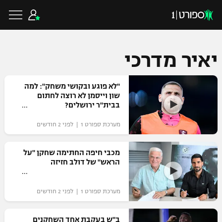
יאיר מדרכי
כדורגל ישראלי
"לא פוגע ובקושי משחק": למה
שון וייסמן לא רוצה לחתום
בבית"ר ירושלים?
ליגת העל
כדורגל עולמי
מערכת ספורט 1 | לפני 2 חודשים
ליגה לאומית
ליגת האלופות
מכבי חיפה החתימה שחקן "על
כדורסל ישראלי
הראש" של דולב חזיזה
גביע הטוטו
ליגה אירופית
ליגת ווינר סל
ליגיונרים
כדורסל עולמי
מערכת ספורט 1 | לפני 2 חודשים
ליגה אנגלית
ליגה לאומית
גביע המדינה
NBA
ב"ש בעקבת אחד השחקנים
ליגה גרמנית
ענפים נוספים