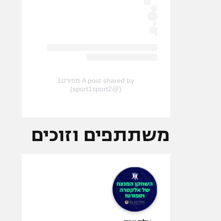
A post shared by ספורט1
(@sport1sport2)
משתתפים וזוכים
אלקטרה -