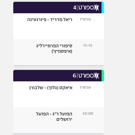
עכשיו
ריאל מדריד - פיורנטינה
11:15
סיפורי הפרמיירליג
(איפסוויץ')
עכשיו
איאקס (גלוך) - שלבורן
10:00
הפועל ר"ג - הפועל
ירושלים