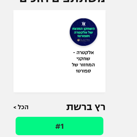
אלקטרה -
שחקני
המחזור של
ספורט1
רץ ברשת
הכל >
#1