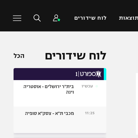
וצאות
לוח שידורים
כדורסל עולמי
ענפים נוספים
לוח שידורים
הכל
NBA
טניס
יורוליג
כדוריד
יורוקאפ
כדורעף
עכשיו
בית"ר ירושלים - אוסטריה
שחייה
וינה
ג'ודו
אגרוף
11:25
מכבי ת"א - צסק"א סופיה
ספורט אולימפי
UFC
היאבקות WWE