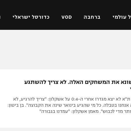
 עולמי
ברחבה
VOD
כדורסל ישראלי
ת
ל ישראלי
כדורגל עולמי
כדורסל ישראלי
על
ליגת האלופות
ליגת ווינר סל
אומית
ליגה אירופית
ליגה לאומית
וטו
ליגה אנגלית
כדורסל נשים
שונא את המשחקים האלה. לא צריך להשתגע
ים
ליגה גרמנית
מכבי תל אביב
מדינה
ליגה ספרדית
הפועל חולון
מאמן הפועל ת"א לא יצא מגדרו אחרי ה-0:4 על אשקלון: "צריך להרגיע, לא
ישראל
ליגה איטלקית
הפועל ירושלים
אנחנו בטבלה. כל מי שהגיע בינואר שינה את הקבוצה". בן ביטון:
יותר מדי לכבוש". מאמן אשקלון: "עמדנו בגבורה"
יפה
ליגה צרפתית
דני אבדיה
רושלים
ליגה הולנדית
ל אביב
ליגה טורקית