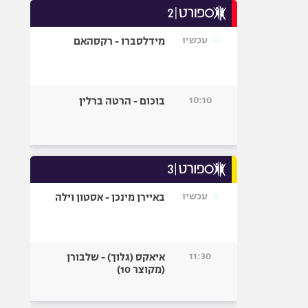
אופניים
עכשיו
מידלסברו - רקסהאם
ספורט מוטורי
כדורמים
פוטבול אמריקאי NFL
10:10
בוכום - הרטה ברלין
בייסבול MLB
ספורט אתגרי
ואקסטרים
אומנויות לחימה
גיימינג E-Sports
עכשיו
באיירן מינכן - אסטון וילה
11:30
איאקס (גלוך) - שלבורן
(מקוצר 10)