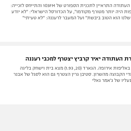
קפטן נבחרת העתודה התראיין לתכנית הספורט של 103FM והתייחס לזכייה:
פות היה יותר מטורף מקודמו", על הכדורסל הישראלי: "לא יודע
לנו הוא הטוב ביבשת" ועל המעבר לרעננה: "לא טעיתי"
ת העתודה יאיר קרביץ יצטרף למכבי רעננה
לאחר הזכייה באליפות אירופה. הגארד (20, 1.93) מצא בית וישחק בליגה
י הקבוצה מהשרון. סטיבן גרין הצטרף גם הוא לסגל של אבנר
נעליו של ג'אמר גאלי