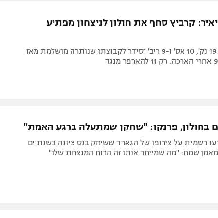
תל אביב
ליגה סינית
יאיר: קרביץ סחף את חולון לניצחון מפתיע
חיפה
ליגה ברזילאית
באר שבע
ליגות נוספות
הגארד סיפק 19 נק', 10 אס' ו-9 ריב' וסידר לקבוצתו שנותרה מושלמת מאז
תניה
דה
 בחולון, פרנקו: "שחקן שמתעלה ברגע האמת"
עו רשמית על צירופו של הגארד ששיחק בנס ציונה בשנתיים
מאמן שמח: "מה שמייחד אותו זה הרוח המנצחת שלו"