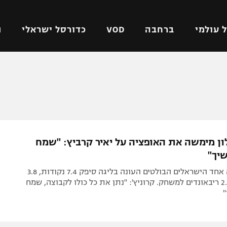
 עולמי
ברחבה
VOD
כדורסל ישראלי
ת
ל ישראלי
כדורגל עולמי
כדורסל ישראלי
על
ליגת האלופות
ליגת ווינר סל
אומית
ליגה אירופית
ליגה לאומית
וטו
ליגה אנגלית
כדורסל נשים
ון מימשה את האופציה על יאיר קרביץ: "שמח
ים
ליגה גרמנית
מכבי תל אביב
יך"
מדינה
ליגה ספרדית
הפועל חולון
הגארד שהיה אחד הישראלים הבולטים העונה בליגה סיפק 7.4 נקודות, 3.8
ישראל
ליגה איטלקית
הפועל ירושלים
אסיסטים ו-2.9 ריבאונדים למשחק. קרוניץ': "נתן את כל כולו לקבוצה, שמח
יפה
ליגה צרפתית
דני אבדיה
רושלים
ליגה הולנדית
ל אביב
ליגה טורקית