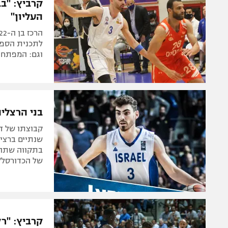
העליון"
וגם: המפתח ל
בני הרצלי
שנתיים ברצי
בתקווה שתהי
של הכדורסל"
קרביץ: "ר