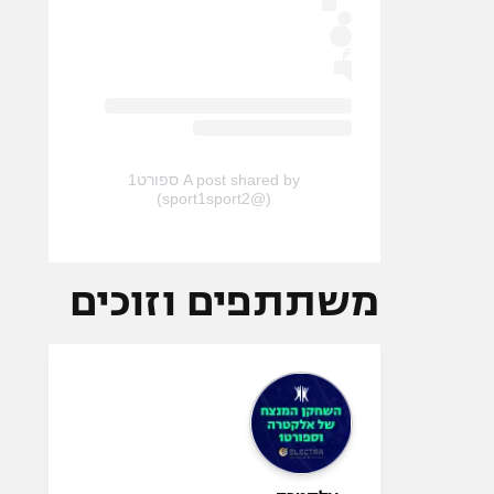
A post shared by ספורט1
(@sport1sport2)
משתתפים וזוכים
אלקטרה -