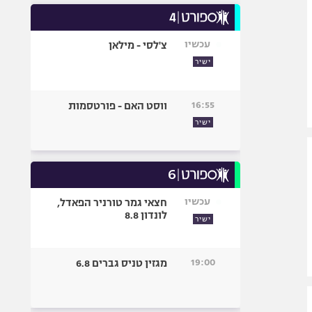
עכשיו
צ'לסי - מילאן
ישיר
16:55
ווסט האם - פורטסמות
ישיר
עכשיו
חצאי גמר טורניר הפאדל,
לונדון 8.8
ישיר
19:00
מגזין טניס גברים 6.8