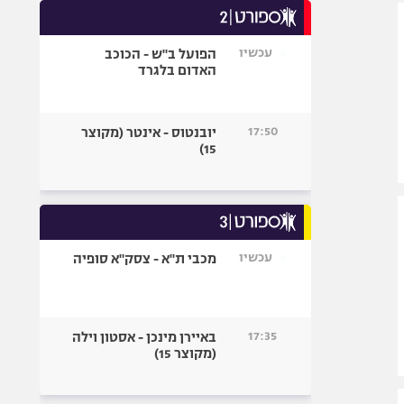
אופניים
עכשיו
הפועל ב"ש - הכוכב
ספורט מוטורי
האדום בלגרד
כדורמים
פוטבול אמריקאי NFL
17:50
יובנטוס - אינטר (מקוצר
בייסבול MLB
15)
ספורט אתגרי
ואקסטרים
אומנויות לחימה
גיימינג E-Sports
עכשיו
מכבי ת"א - צסק"א סופיה
17:35
באיירן מינכן - אסטון וילה
(מקוצר 15)