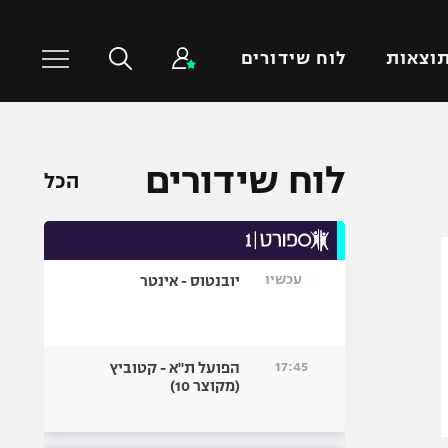
וצאות
לוח שידורים
כדורסל עולמי
ענפים נוספים
לוח שידורים
הכל
NBA
טניס
יורוליג
כדוריד
יורוקאפ
כדורעף
עכשיו
יובנטוס - אינטר
שחייה
ג'ודו
אגרוף
17:45
הפועל ת"א - קטוביץ
(מקוצר 10)
ספורט אולימפי
UFC
היאבקות WWE