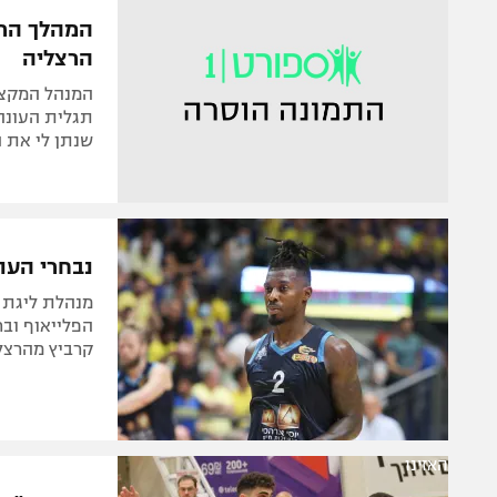
המהלך הרא
הרצליה
המנהל המקצו
תגלית העונה:
שנתן לי את 
נבחרי העונה: קייס
מנהלת ליגת 
הפלייאוף ובח
קרביץ מהרצל
האזינו
קרביץ: "ב