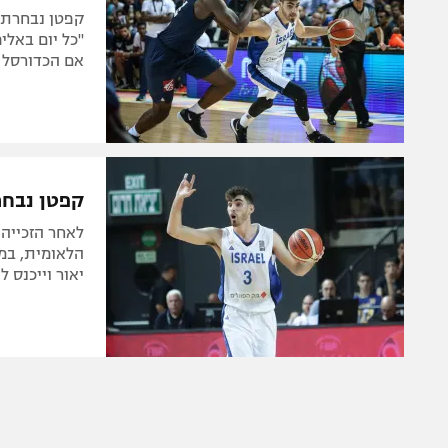
"כל יום באלי
אם הכדורסל ש
קפטן נבחר
הלאומית, במד
יאור וייכנס ל