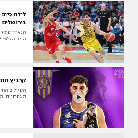
הפועל 
תקנון משתתפים וזוכים בפרסים
לילה כיום 
הפועל 
בירושלים
תקנון עבור פעילות אלקטרה
הפועל 
תקנון עבור פעילות ספורט 1 – "מרלן"
הפגרה 95:103 אחרי הארכה. רק 11 להארפר מנגד
מכבי נ
טניס
בני יהו
גיימינג E-Sports
תנאי שימוש
קרביץ חתם
מדיניות פרטיות
הסגולים הודי
תקנון פעילות ספורט 1
האחרונות. ה
רשיון להקרנה פומבית לבית עסק
הצטרפות לחבילת הערוצים
לוח דרושים – ג'ובנט
תגיות
המגזין