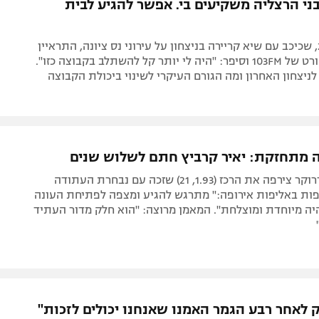
הרכז בן ה-22, שכיכב עם שיא קריירה בניצחון על עירוני נס ציונה, התראיין
לתכנית הספורט של 103FM וסיפר: "היה לי יותר קל להשתלב בקבוצה כזו".
ניצחון האחרון ומה הגורם העיקרי לשינוי ביכולת הקבוצה
ה מתחזקת: יאיר קרביץ חתם לשלוש שנים
קבוצתו של דרוקר צירפה את הרכז (1.93, 21) שזכה עם נבחרת העתודה
פות באליפות אירופה:" מתרגש להגיע ומצפה לפתיחת העונה
ה מיוחדת ומוצלחת". המאמן מרוצה: "הוא חלק מדור העתיד
ק לאחר רבע הגמר האמנו שאנחנו יכולים לזכות"