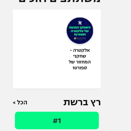
אלקטרה -
שחקני
המחזור של
ספורט1
רץ ברשת
הכל >
#1