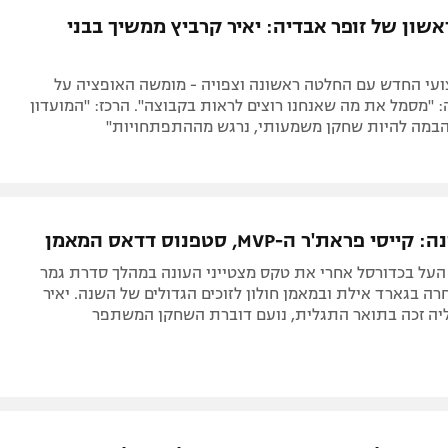
שון של זופר אבדיה: יאיר קרביץ ממשיך בבני
עי החדש עם החלטה ראשונה וצפויה - מומשה האופציה על
 "מסמל את מה שאנחנו רוצים לראות בקבוצה". הרכז: "המועדון
הבמה להיות שחקן משמעותי, נרגש מההתפתחויות"
י פראת'ר ה-MVP, סטפנוס דדאס המאמן
העל בכדורסל אחרי את טקס מצטייני העונה במהלך סדרת גמר
רה בגארד אילת ובמאמן חולון לזוכים הגדולים של השנה. יאיר
יה זכה בתואר התגלית, נועם דוברת השחקן המשתפר
בני הרצליה משקיעים בי. אפשר להגיע לבית