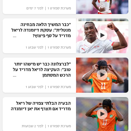
"מחצית בשכונה" – פודקאסט
מערכת ספורט 1 | לפני 7 ימים
אופניים
"כבר המשיך הלאה מבחינה
ספורט מוטורי
משתתפים וזוכים בפרסים
מנטלית": עסקת דיומנדה לריאל
מדריד על סף פיצוץ?
כדורמים
תקנון משתתפים וזוכים בפרסים
טניס
מערכת ספורט 1 | לפני שבוע 1
פוטבול אמריקאי NFL
תקנון עבור פעילות אלקטרה
"לברצלונה כבר יש מישהו יותר
גיימינג E-Sports
בייסבול MLB
טוב": העקיצה לריאל מדריד על
תקנון עבור פעילות ספורט 1 – "מרלן"
הרכש המסתמן
ספורט אתגרי ואקסטרים
תנאי שימוש
מערכת ספורט 1 | לפני שבוע 1
אומנויות לחימה
הבעיה הבלתי צפויה של ריאל
מדיניות פרטיות
מדריד אם תצרף את יאן דיומנדה
גיימינג E-Sports
תקנון פעילות ספורט 1
מערכת ספורט 1 | לפני 2 שבועות