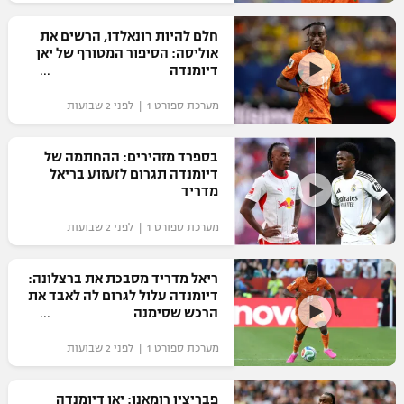
רשיון להקרנה פומבית לבית עסק
חלם להיות רונאלדו, הרשים את
אוליסה: הסיפור המטורף של יאן
הצטרפות לחבילת הערוצים
דיומנדה
מערכת ספורט 1 | לפני 2 שבועות
לוח דרושים – ג'ובנט
תגיות
בספרד מזהירים: ההחתמה של
דיומנדה תגרום לזעזוע בריאל
מדריד
המגזין
מערכת ספורט 1 | לפני 2 שבועות
ריאל מדריד מסבכת את ברצלונה:
דיומנדה עלול לגרום לה לאבד את
הרכש שסימנה
מערכת ספורט 1 | לפני 2 שבועות
פבריציו רומאנו: יאן דיומנדה