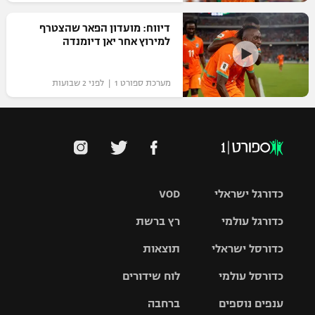
דיווח: מועדון הפאר שהצטרף
למירוץ אחר יאן דיומנדה
מערכת ספורט 1 | לפני 2 שבועות
כדורגל ישראלי
VOD
כדורגל עולמי
רץ ברשת
ליגת העל
כדורסל ישראלי
תוצאות
ליגת
ליגה לאומית
האלופות
כדורסל עולמי
לוח שידורים
ליגת ווינר
סל
גביע הטוטו
ענפים נוספים
ברחבה
ליגה
NBA