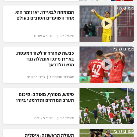
רשיון להקרנה פומבית לבית עסק
צפו בהצגה
המומחה לבאיירן: יאן זומר הוא
אחד השוערים הטובים בעולם
הצטרפות לחבילת הערוצים
מיכאל יוכין | לפני 4 שנים
לוח דרושים – ג'ובנט
צפו בתקציר
תגיות
כבשה שחורה זו לשון המעטה:
באיירן מינכן אומללה נגד
מנשנגלדבאך
המגזין
מערכת ספורט 1 | לפני 4 שנים
טיפש, מטורף, מאוהב: סיכום
הערב המדהים והדרמטי ביורו
מיכאל יוכין | לפני 5 שנים
צפו בתקציר
העולה הראשונה: איטליה