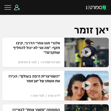
יאן זומר
כדורגל ישראלי
אלגרי חגג אחרי הדרבי, קיבו
תקף: "מה אני לא יכול להחליף
שחקנים?"
ליגת העל
כדורגל עולמי
מערכת ספורט 1 | לפני 9 חודשים
ליגה לאומית
ליגת האלופות
"השוויצרית היפה בעולם": הכירו
כדורסל ישראלי
את אשתו של יאן זומר‎
גביע הטוטו
ליגה אירופית
ליגת ווינר סל
ליגיונרים
כדורסל עולמי
לירון שרון | לפני שנה 1
ליגה אנגלית
ליגה לאומית
גביע המדינה
NBA
המומחה "מספר אחת" לבאיירן
ליגה גרמנית
ענפים נוספים