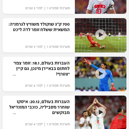
"מחצית בשכונה" – פודקאסט
מערכת ספורט 1 | לפני 3 שנים
אופניים
700 ק"ג שוקולד משוויץ לגרמניה:
ספורט מוטורי
משתתפים וזוכים בפרסים
המשאית ששלח זומר לדה ליכט
כדורמים
תקנון משתתפים וזוכים בפרסים
טניס
מערכת ספורט 1 | לפני 3 שנים
פוטבול אמריקאי NFL
תקנון עבור פעילות אלקטרה
העברות בעולם, 18.1: זומר צפוי
גיימינג E-Sports
בייסבול MLB
לחתום בבאיירן מינכן, גם קיין
תקנון עבור פעילות ספורט 1 – "מרלן"
יצטרף?
ספורט אתגרי ואקסטרים
תנאי שימוש
מערכת ספורט 1 | לפני 4 שנים
אומנויות לחימה
העברות בעולם, 20.12: איסקו
מדיניות פרטיות
שוחרר מסביליה, כוכבי המונדיאל
גיימינג E-Sports
מבוקשים
תקנון פעילות ספורט 1
מערכת ספורט 1 | לפני 4 שנים