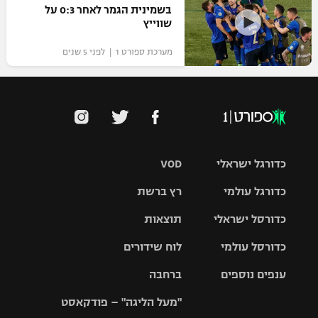
בשמינית הגמר לאחר 0:3 על
שווייץ
מערכת ספורט 1 | לפני 5 שנים
כדורגל ישראלי
VOD
כדורגל עולמי
רץ ברשת
ליגת העל
כדורסל ישראלי
תוצאות
ליגת
ליגה לאומית
האלופות
כדורסל עולמי
לוח שידורים
ליגת ווינר
סל
גביע הטוטו
ענפים נוספים
ברחבה
ליגה
NBA
אירופית
"מעל הליגה" – פודקאסט
ליגה לאומית
ליגיונרים
טניס