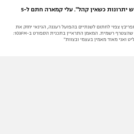
תל אביב
ליגה סינית
אברהם: "יש יתרונות כשאין קהל". עלי קמארה חתם ל-5
חיפה
ליגה ברזילאית
באר שבע
ליגות נוספות
פריבץ צפוי לחתום לשנתיים בהפועל רעננה, הגינאי יחזק את
תניה
ההגנה לאחר שהצטרף רשמית. המאמן התראיין בתכנית הספורט ב-103FM:
יט ואני מאוד מאמין בעצמי ובצוות"
דה