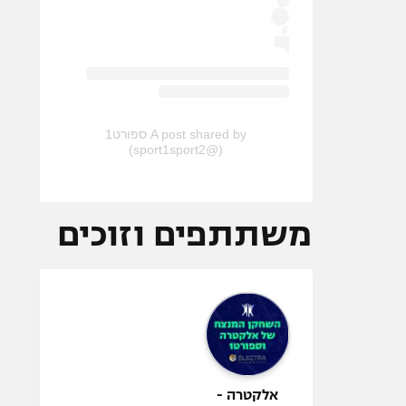
A post shared by ספורט1
(@sport1sport2)
משתתפים וזוכים
אלקטרה -