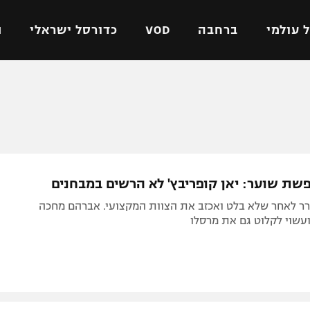
 עולמי
ברחבה
VOD
כדורסל ישראלי
ת
ל ישראלי
כדורגל עולמי
כדורסל ישראלי
על
ליגת האלופות
ליגת ווינר סל
אומית
ליגה אירופית
ליגה לאומית
וטו
ליגה אנגלית
כדורסל נשים
שת שוער: יאן קופריבץ' לא הרשים במבחנים
ים
ליגה גרמנית
מכבי תל אביב
רר לאחר שלא בלט ואכזב את הצוות המקצועי. אברהם מחכה
מדינה
ליגה ספרדית
הפועל חולון
עשוי לקלוט גם את מרסלו
ישראל
ליגה איטלקית
הפועל ירושלים
יפה
ליגה צרפתית
דני אבדיה
רושלים
ליגה הולנדית
ל אביב
ליגה טורקית