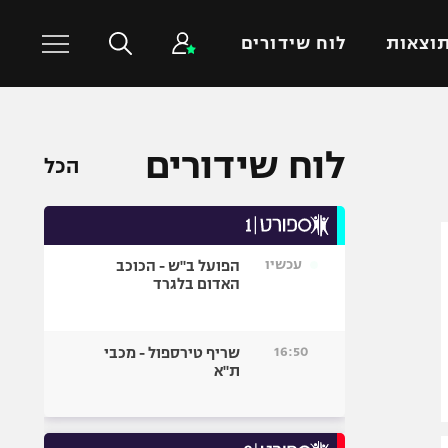
וצאות
לוח שידורים
כדורסל עולמי
ענפים נוספים
לוח שידורים
הכל
NBA
טניס
יורוליג
כדוריד
יורוקאפ
כדורעף
עכשיו
הפועל ב"ש - הכוכב
שחייה
האדום בלגרד
ג'ודו
אגרוף
16:50
שריף טירספול - מכבי
ת"א
ספורט אולימפי
UFC
היאבקות WWE