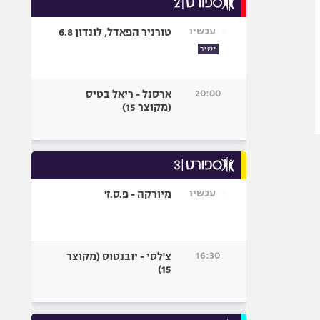
אופניים
עכשיו
טורניר הפאדל, לונדון 6.8
ספורט מוטורי
ישיר
כדורמים
פוטבול אמריקאי NFL
20:00
ארסנל - ריאל בטיס
בייסבול MLB
(מקוצר 15)
ספורט אתגרי
ואקסטרים
אומנויות לחימה
גיימינג E-Sports
עכשיו
מיורקה - פ.ס.ז'
16:30
צ'לסי - יובנטוס (מקוצר
15)