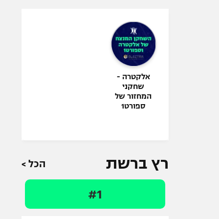
אלקטרה -
שחקני
המחזור של
ספורט1
רץ ברשת
הכל >
#1