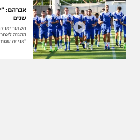
הפועל 
תקנון משתתפים וזוכים בפרסים
הפועל 
שנים
תקנון עבור פעילות אלקטרה
הפועל 
תקנון עבור פעילות ספורט 1 – "מרלן"
השוער יאן קו
מכבי נ
טניס
"אני זה שמחל
בני יהו
גיימינג E-Sports
תנאי שימוש
מדיניות פרטיות
תקנון פעילות ספורט 1
רשיון להקרנה פומבית לבית עסק
הצטרפות לחבילת הערוצים
לוח דרושים – ג'ובנט
תגיות
המגזין