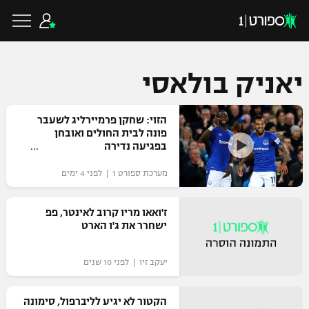
יאניק בולאסי
כדורגל ישראלי
הזוי: שחקן פרמיירליג לשעבר
פונה לבית החולים ואובחן
בפגיעה נדירה
ליגת העל
כדורגל עולמי
מערכת ספורט 1 | לפני 4 ימים
ליגה לאומית
ליגת האלופות
ז'ואאו מריו קרוב לאינטר, פפ
כדורסל ישראלי
ישחרר את ג'ו הארט
גביע הטוטו
ליגה אירופית
ליגת ווינר סל
ליגיונרים
כדורסל עולמי
יעקב זיו | לפני 10 שנים
ליגה אנגלית
ליגה לאומית
גביע המדינה
הקטור לא יגיע לליברפול, סימונה
NBA
ליגה גרמנית
ענפים נוספים