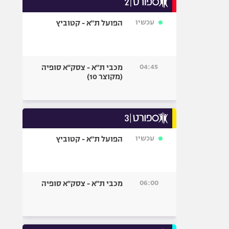
אופניים
עכשיו
הפועל ת"א - קטוביץ
ספורט מוטורי
כדורמים
פוטבול אמריקאי NFL
04:45
מכבי ת"א - צסק"א סופיה
בייסבול MLB
(מקוצר 10)
ספורט אתגרי
ואקסטרים
אומנויות לחימה
גיימינג E-Sports
עכשיו
הפועל ת"א - קטוביץ
06:00
מכבי ת"א - צסק"א סופיה