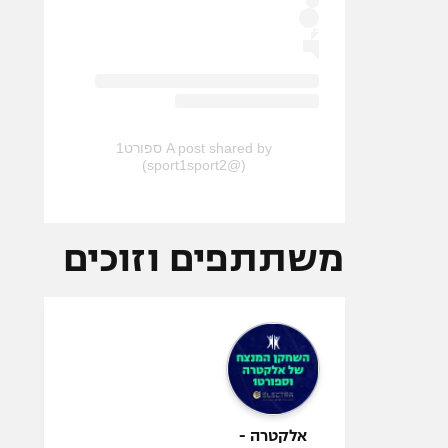
A post shared by ספורט1
(@sport1sport2)
משתתפים וזוכים
אלקטרה -