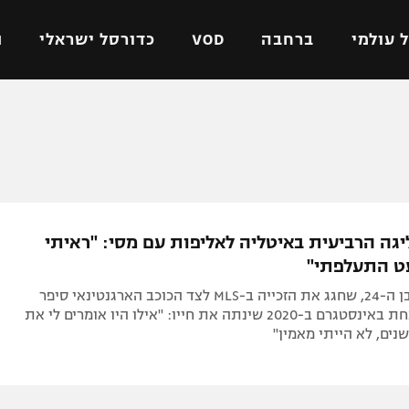
 עולמי
ברחבה
VOD
כדורסל ישראלי
ת
ל ישראלי
כדורגל עולמי
כדורסל ישראלי
על
ליגת האלופות
ליגת ווינר סל
אומית
ליגה אירופית
ליגה לאומית
וטו
ליגה אנגלית
כדורסל נשים
גה הרביעית באיטליה לאליפות עם מסי: "ראיתי
ים
ליגה גרמנית
מכבי תל אביב
ט התעלפתי"
מדינה
ליגה ספרדית
הפועל חולון
יאניק ברייט בן ה-24, שחגג את הזכייה ב-MLS לצד הכוכב הארגנטינאי סיפר
ישראל
ליגה איטלקית
הפועל ירושלים
איך הודעה אחת באינסטגרם ב-2020 שינתה את חייו: "אילו היו אומרים לי את
שנים, לא הייתי מאמין"
יפה
ליגה צרפתית
דני אבדיה
רושלים
ליגה הולנדית
ל אביב
ליגה טורקית