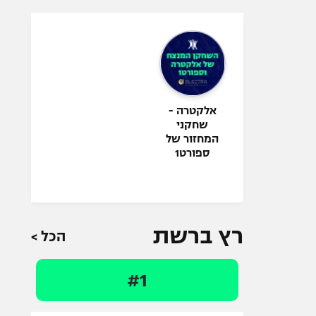
אלקטרה -
שחקני
המחזור של
ספורט1
רץ ברשת
הכל >
#1