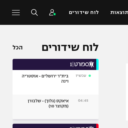
וצאות
לוח שידורים
כדורסל עולמי
ענפים נוספים
לוח שידורים
הכל
NBA
טניס
יורוליג
כדוריד
יורוקאפ
כדורעף
עכשיו
בית"ר ירושלים - אוסטריה
שחייה
וינה
ג'ודו
אגרוף
04:45
איאקס (גלוך) - שלבורן
(מקוצר 10)
ספורט אולימפי
UFC
היאבקות WWE