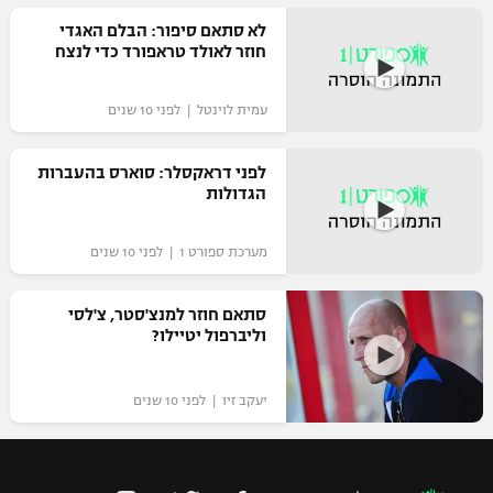
רשיון להקרנה פומבית לבית עסק
לא סתאם סיפור: הבלם האגדי
חוזר לאולד טראפורד כדי לנצח
הצטרפות לחבילת הערוצים
עמית לוינטל | לפני 10 שנים
לוח דרושים – ג'ובנט
לפני דראקסלר: סוארס בהעברות
תגיות
הגדולות
המגזין
מערכת ספורט 1 | לפני 10 שנים
סתאם חוזר למנצ'סטר, צ'לסי
וליברפול יטיילו?
יעקב זיו | לפני 10 שנים