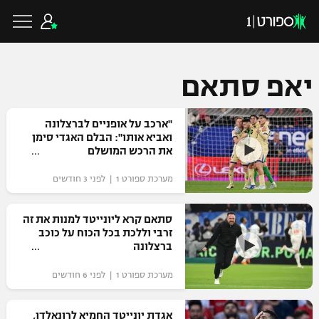
יאפ סתאם
כדורגל ישראלי
"ארכב על אופניים לברצלונה
ואביא אותו": הבלם האגדי סימן
את הרכש המושלם
ליגת העל
כדורגל עולמי
מערכת ספורט 1 | לפני 3 חודשים
ליגה לאומית
ליגת האלופות
סתאם קרא ליונייטד למנות את זה
כדורסל ישראלי
זרבי וללכת בכל הכוח על כוכב
גביע הטוטו
ברצלונה
ליגה אירופית
ליגת ווינר סל
ליגיונרים
כדורסל עולמי
מערכת ספורט 1 | לפני 6 חודשים
ליגה אנגלית
ליגה לאומית
גביע המדינה
NBA
אגדת יונייטד החמיא לרונאלדו,
ליגה גרמנית
ענפים נוספים