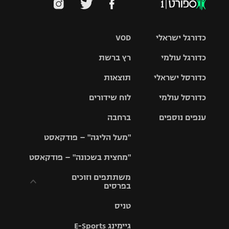
כדורגל ישראלי
VOD
כדורגל עולמי
רץ ברשת
ליגת העל
כדורסל ישראלי
תוצאות
ליגת
ליגה לאומית
האלופות
כדורסל עולמי
לוח שידורים
ליגת ווינר
סל
גביע הטוטו
ענפים נוספים
ברחבה
ליגה
NBA
אירופית
"מעל הליגה" – פודקאסט
ליגה לאומית
ליגיונרים
טניס
יורוליג
ליגה אנגלית
"מחצית בשכונה" – פודקאסט
כדורסל נשים
גביע המדינה
כדוריד
יורוקאפ
ליגה גרמנית
משתתפים וזוכים
בפרסים
מכבי תל
נבחרת
כדורעף
אביב
ישראל
ליגה
טניס
ספרדית
תקנון משתתפים
שחייה
הפועל חולון
מכבי חיפה
וזוכים בפרסים
גיימינג E-Sports