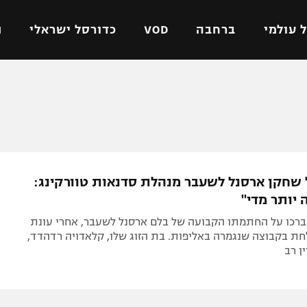
 עולמי
ברחבה
VOD
כדורסל ישראלי
ת
ל ישראלי
כדורגל עולמי
כדורסל ישראלי
על
ליגת האלופות
ליגת ווינר סל
אומית
ליגה אירופית
ליגה לאומית
וטו
ליגה אנגלית
כדורסל נשים
שחקן ארסנל לשעבר מנהלת סדנאות טוורקינג:
ים
ליגה גרמנית
מכבי תל אביב
 יותר מדי"
מדינה
ליגה ספרדית
הפועל חולון
 ברכו על החתמתו הקבועה של בלם ארסנל לשעבר, אחרי עונת
ישראל
ליגה איטלקית
הפועל ירושלים
ת בקבוצה שנגמרה באליפות. בת הזוג שלו, קלאדויה רדהדד,
ן רב
יפה
ליגה צרפתית
דני אבדיה
רושלים
ליגה הולנדית
ל אביב
ליגה טורקית