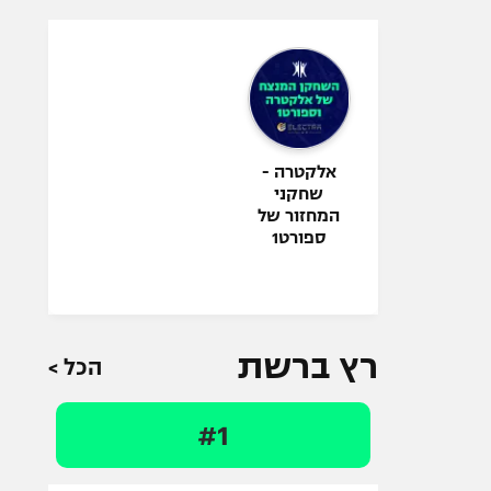
אלקטרה -
שחקני
המחזור של
ספורט1
רץ ברשת
הכל >
#1