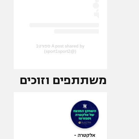
A post shared by ספורט1
(@sport1sport2)
משתתפים וזוכים
אלקטרה -