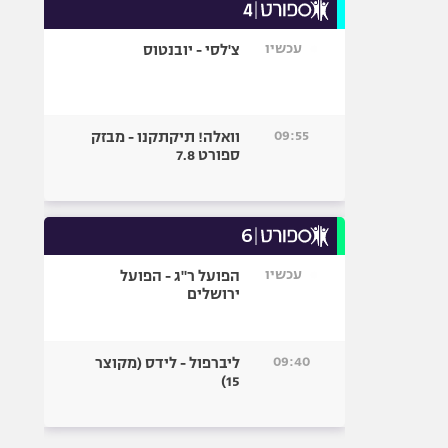
עכשיו
צ'לסי - יובנטוס
09:55
וואלה! תיקתקנו - מבזק
ספורט 7.8
עכשיו
הפועל ר"ג - הפועל
ירושלים
09:40
ליברפול - לידס (מקוצר
15)