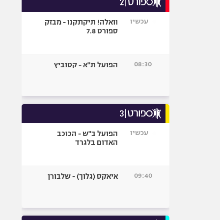
אופניים
עכשיו
וואלה! תיקתקנו - מבזק
ספורט מוטורי
ספורט 7.8
כדורמים
פוטבול אמריקאי NFL
08:30
הפועל ת"א - קטוביץ
בייסבול MLB
ספורט אתגרי
ואקסטרים
אומנויות לחימה
גיימינג E-Sports
עכשיו
הפועל ב"ש - הכוכב
האדום בלגרד
09:40
איאקס (גלוך) - שלבורן