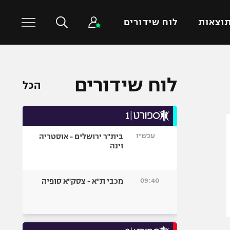
וצאות
לוח שידורים
כדורסל עולמי
ענפים נוספים
לוח שידורים
הכל
NBA
טניס
יורוליג
כדוריד
יורוקאפ
כדורעף
עכשיו
בית"ר ירושלים - אוסטריה
שחייה
וינה
ג'ודו
אגרוף
09:40
מכבי ת"א - צסק"א סופיה
ספורט אולימפי
UFC
היאבקות WWE