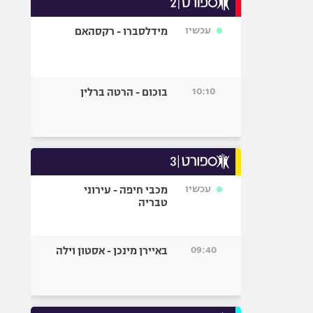
אופניים
עכשיו
מידלסברו - רקסהאם
ספורט מוטורי
כדורמים
פוטבול אמריקאי NFL
10:10
בוכום - הרטה ברלין
בייסבול MLB
ספורט אתגרי
ואקסטרים
אומנויות לחימה
גיימינג E-Sports
עכשיו
מכבי חיפה - עירוני
טבריה
09:40
באיירן מינכן - אסטון וילה