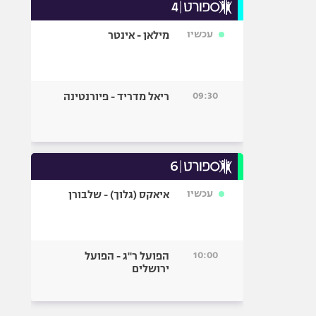
עכשיו
מילאן - אינטר
09:30
ריאל מדריד - פיורנטינה
עכשיו
איאקס (גלוך) - שלבורן
10:00
הפועל ר"ג - הפועל
ירושלים