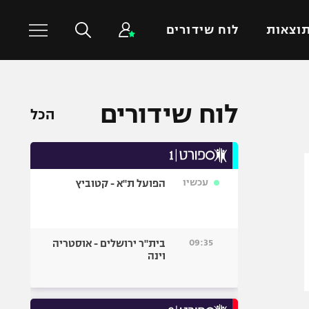
וצאות
לוח שידורים
כדורסל עולמי
ענפים נוספים
לוח שידורים
הכל
NBA
טניס
יורוליג
כדוריד
יורוקאפ
כדורעף
עכשיו
הפועל ת"א - קטוביץ
שחייה
ג'ודו
אגרוף
09:35
בית"ר ירושלים - אוסטריה
וינה
ספורט אולימפי
UFC
היאבקות WWE