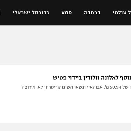
 עולמי
ברחבה
VOD
כדורסל ישראלי
ת
ל ישראלי
כדורגל עולמי
כדורסל ישראלי
על
ליגת האלופות
ליגת ווינר סל
אומית
ליגה אירופית
ליגה לאומית
וטו
ליגה אנגלית
כדורסל נשים
וסף לאלונה וולודין ביידוי פטיש
ים
ליגה גרמנית
מכבי תל אביב
יטריון לא. אירופה
מדינה
ליגה ספרדית
הפועל חולון
ישראל
ליגה איטלקית
הפועל ירושלים
יפה
ליגה צרפתית
דני אבדיה
רושלים
ליגה הולנדית
ל אביב
ליגה טורקית