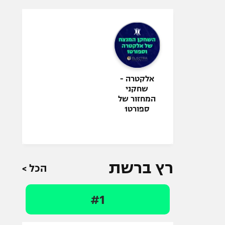
אלקטרה -
שחקני
המחזור של
ספורט1
רץ ברשת
הכל >
#1