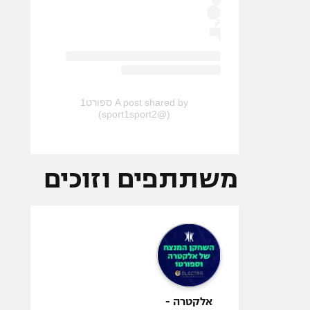
A post shared by ספורט1
(@sport1sport2)
משתתפים וזוכים
אלקטרה -