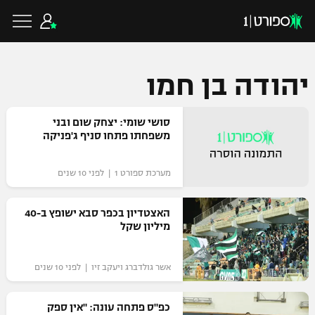
יהודה בן חמו
כדורגל ישראלי
סושי שומי: יצחק שום ובני
משפחתו פתחו סניף ג'פניקה
ליגת העל
כדורגל עולמי
מערכת ספורט 1 | לפני 10 שנים
ליגה לאומית
ליגת האלופות
האצטדיון בכפר סבא ישופץ ב-40
כדורסל ישראלי
מיליון שקל
גביע הטוטו
ליגה אירופית
ליגת ווינר סל
ליגיונרים
כדורסל עולמי
אשר גולדברג ויעקב זיו | לפני 10 שנים
ליגה אנגלית
ליגה לאומית
גביע המדינה
כפ"ס פתחה עונה: "אין ספק
NBA
ליגה גרמנית
ענפים נוספים