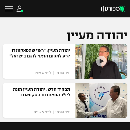
יהודה מעיין
כדורגל ישראלי
יהודה מעיין: "ראוי שהטאקוונדו
יגיע למקום הראוי לו גם בישראל"
ליגת העל
כדורגל עולמי
יניב טוכמן | לפני 4 שנים
ליגה לאומית
ליגת האלופות
תפקיד חדש: יהודה מעיין מונה
כדורסל ישראלי
ליו"ר התאחדות הטקוואנדו
גביע הטוטו
ליגה אירופית
ליגת ווינר סל
ליגיונרים
כדורסל עולמי
יניב טוכמן | לפני 5 שנים
ליגה אנגלית
ליגה לאומית
גביע המדינה
NBA
ליגה גרמנית
ענפים נוספים