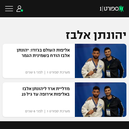
יהונתן אלבז
כדורגל ישראלי
אליפות העולם בג'ודו: יהונתן
אלבז הודח בשמינית הגמר
ליגת העל
כדורגל עולמי
מערכת ספורט 1 | לפני 5 שנים
ליגה לאומית
ליגת האלופות
מדליית ארד ליהונתן אלבז
כדורסל ישראלי
באליפות אירופה עד גיל 23
גביע הטוטו
ליגה אירופית
ליגת ווינר סל
ליגיונרים
כדורסל עולמי
מערכת ספורט 1 | לפני 6 שנים
ליגה אנגלית
ליגה לאומית
גביע המדינה
NBA
ליגה גרמנית
ענפים נוספים