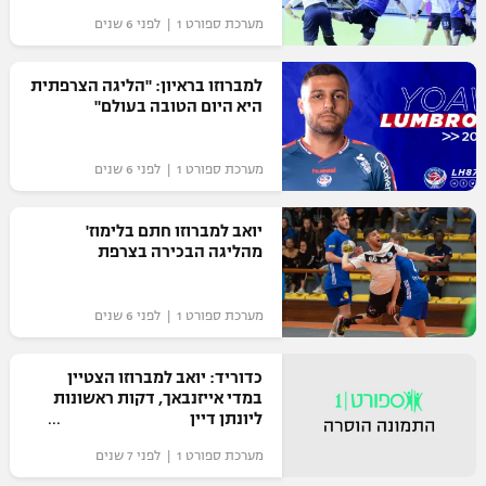
מערכת ספורט 1 | לפני 6 שנים
"מחצית בשכונה" – פודקאסט
אופניים
למברוזו בראיון: "הליגה הצרפתית
ספורט מוטורי
משתתפים וזוכים בפרסים
היא היום הטובה בעולם"
כדורמים
תקנון משתתפים וזוכים בפרסים
מערכת ספורט 1 | לפני 6 שנים
טניס
פוטבול אמריקאי NFL
תקנון עבור פעילות אלקטרה
יואב למברוזו חתם בלימוז'
גיימינג E-Sports
מהליגה הבכירה בצרפת
בייסבול MLB
תקנון עבור פעילות ספורט 1 – "מרלן"
ספורט אתגרי ואקסטרים
מערכת ספורט 1 | לפני 6 שנים
תנאי שימוש
אומנויות לחימה
כדוריד: יואב למברוזו הצטיין
מדיניות פרטיות
במדי אייזנבאך, דקות ראשונות
גיימינג E-Sports
ליונתן דיין
מערכת ספורט 1 | לפני 7 שנים
תקנון פעילות ספורט 1