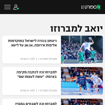
יואב למברוזו
כדורגל ישראלי
ניצחון בכורה לישראל במוקדמות
אליפות אירופה, 28:34 על ליטא
ליגת העל
כדורגל עולמי
מערכת ספורט 1 | לפני 5 שנים
ליגה לאומית
ליגת האלופות
למברוזו זכה לכתבה מקיפה
כדורסל ישראלי
בצרפת: "עשה לעצמו שם"
גביע הטוטו
ליגה אירופית
ליגת ווינר סל
ליגיונרים
כדורסל עולמי
מערכת ספורט 1 | לפני 6 שנים
ליגה אנגלית
ליגה לאומית
גביע המדינה
NBA
למברוזו זכה לשבחים במגזין
ליגה גרמנית
ענפים נוספים