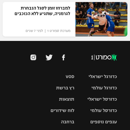
רשיון להקרנה פומבית לבית עסק
למברוזו זומן לסגל הנבחרת
לגרמניה, שתגיע ללא הכוכבים
הצטרפות לחבילת הערוצים
מערכת ספורט 1 | לפני 7 שנים
לוח דרושים – ג'ובנט
תגיות
המגזין
כדורגל ישראלי
VOD
כדורגל עולמי
רץ ברשת
ליגת העל
כדורסל ישראלי
תוצאות
ליגת
ליגה לאומית
האלופות
כדורסל עולמי
לוח שידורים
ליגת ווינר
סל
גביע הטוטו
ענפים נוספים
ברחבה
ליגה
NBA
אירופית