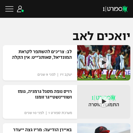
יואכים לאב
כדורגל ישראלי
לב: צריכים להשתפר לקראת
המונדיאל, סאותג'ייט: אין הקלה
ליגת העל
כדורגל עולמי
יעקב זיו | לפני 9 שנים
ליגה לאומית
ליגת האלופות
רויס נופה מסגל גרמניה, גומז
כדורסל ישראלי
ושוויינשטייגר זומנו
גביע הטוטו
ליגה אירופית
ליגת ווינר סל
ליגיונרים
כדורסל עולמי
מערכת ספורט 1 | לפני 10 שנים
ליגה אנגלית
ליגה לאומית
גביע המדינה
באיירן הודיעה: מריו גצה ייעדר
NBA
ליגה גרמנית
ענפים נוספים