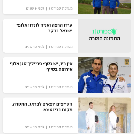
"מחצית בשכונה" – פודקאסט
מערכת ספורט 1 | לפני 9 שנים
אופניים
עידו הרפה ואניה לונדון אלופי
ספורט מוטורי
משתתפים וזוכים בפרסים
ישראל בדקר
כדורמים
תקנון משתתפים וזוכים בפרסים
מערכת ספורט 1 | לפני 10 שנים
טניס
פוטבול אמריקאי NFL
תקנון עבור פעילות אלקטרה
אין ריו, יש כסף: פרייליך סגן אלוף
גיימינג E-Sports
אירופה בסייף
בייסבול MLB
תקנון עבור פעילות ספורט 1 – "מרלן"
ספורט אתגרי ואקסטרים
מערכת ספורט 1 | לפני 10 שנים
תנאי שימוש
אומנויות לחימה
הסייפים יוצאים לפראג. המטרה,
מדיניות פרטיות
מקום בריו 2016
גיימינג E-Sports
תקנון פעילות ספורט 1
מערכת ספורט 1 | לפני 10 שנים