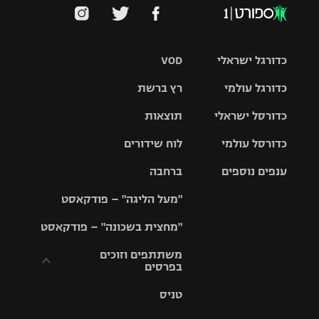
כדורגל ישראלי
VOD
כדורגל עולמי
רץ ברשת
ליגת העל
כדורסל ישראלי
תוצאות
ליגת
ליגה לאומית
האלופות
כדורסל עולמי
לוח שידורים
ליגת ווינר
סל
גביע הטוטו
ענפים נוספים
ברחבה
ליגה
NBA
אירופית
"מעל הליגה" – פודקאסט
ליגה לאומית
ליגיונרים
טניס
יורוליג
ליגה אנגלית
"מחצית בשכונה" – פודקאסט
כדורסל נשים
גביע המדינה
כדוריד
יורוקאפ
ליגה גרמנית
משתתפים וזוכים
בפרסים
מכבי תל
נבחרת
כדורעף
אביב
ישראל
ליגה
טניס
ספרדית
תקנון משתתפים
שחייה
הפועל חולון
מכבי חיפה
וזוכים בפרסים