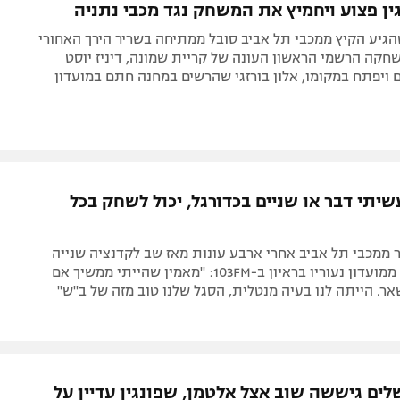
ין פצוע ויחמיץ את המשחק נגד מכבי נתניה‎
הגיע הקיץ ממכבי תל אביב סובל ממתיחה בשריר הירך האחורי
חקה הרשמי הראשון העונה של קריית שמונה, דיניז יוסט
ויפתח במקומו, אלון בורזגי שהרשים במחנה חתם במועדון
שיתי דבר או שניים בכדורגל, יכול לשחק בכל
ממכבי תל אביב אחרי ארבע עונות מאז שב לקדנציה שנייה
בצהוב, נפרד ממועדון נעוריו בראיון ב-103FM: "מאמין שהייתי ממשיך אם
שאר. הייתה לנו בעיה מנטלית, הסגל שלנו טוב מזה של ב"ש"
לים גיששה שוב אצל אלטמן, שפונגין עדיין על