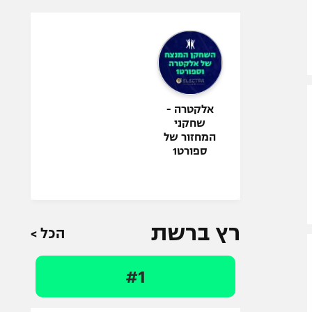
אלקטרה -
שחקני
המחזור של
ספורט1
רץ ברשת
הכל >
#1