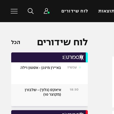
וצאות
לוח שידורים
כדורסל עולמי
ענפים נוספים
לוח שידורים
הכל
NBA
טניס
יורוליג
כדוריד
יורוקאפ
כדורעף
עכשיו
באיירן מינכן - אסטון וילה
שחייה
ג'ודו
אגרוף
18:50
איאקס (גלוך) - שלבורן
(מקוצר 10)
ספורט אולימפי
UFC
היאבקות WWE