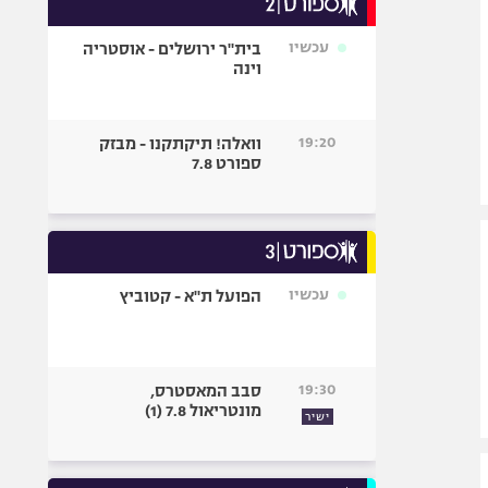
אופניים
עכשיו
בית"ר ירושלים - אוסטריה
ספורט מוטורי
וינה
כדורמים
פוטבול אמריקאי NFL
19:20
וואלה! תיקתקנו - מבזק
בייסבול MLB
ספורט 7.8
ספורט אתגרי
ואקסטרים
אומנויות לחימה
גיימינג E-Sports
עכשיו
הפועל ת"א - קטוביץ
19:30
סבב המאסטרס,
מונטריאול 7.8 (1)
ישיר