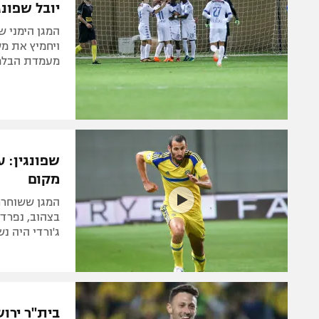
יובל שפונג
המגן הימני ש
ויחמיץ את מש
מעמדת הבלם 
שפונגין: ע
מקום
המגן ששוחרר 
ג'ורדי היה נ
בית"ר ירוש