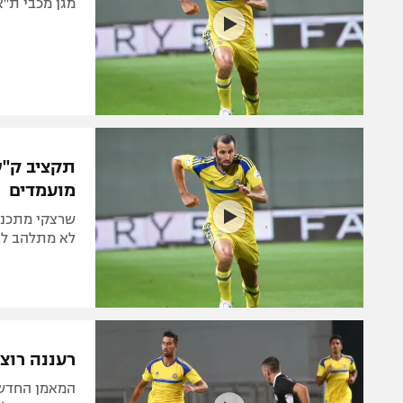
מגן מכבי ת"א
מועמדים
שרצקי מתכנן
לא מתלהב להג
רעננה רוצה
המאמן החדש 