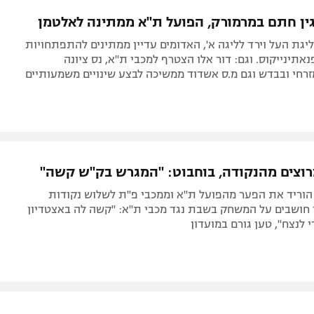
תל אביב
ליגה סינית
גין חתם במרמורק, הפועל ת"א ממתינה לאלטמן
חיפה
ליגה ברזילאית
יגת העל וירד לליגה א', האדומים עדיין ממתינים להתפתחויות
באר שבע
ליגות נוספות
אתינייקוס. וגם: דור אלו הצטרף למכבי ת"א, נס ציונה
חי ובבדש וגם מ.ס אשדוד ממשיכה לבצע שינויים משמעותיים
תניה
דה
וצים מהנקודה, בוחבוט: "המגרש בק"ש קשה"
צפון הוריד את הפער מהפועל ת"א וממכבי פ"ת לשלוש נקודות
 חושבים על המשחק בשבת נגד מכבי ת"א: "קשה לה באצטדיון
י לנצח", טען גורם במועדון