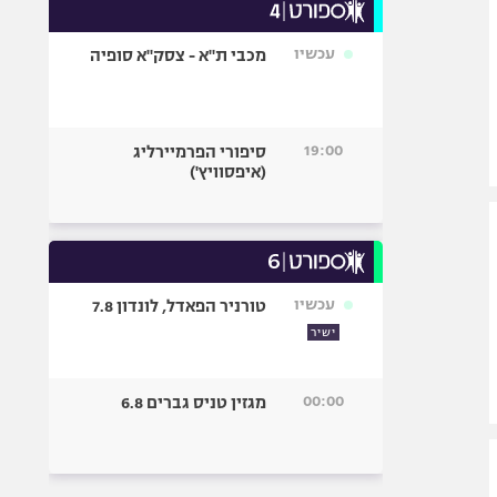
עכשיו
מכבי ת"א - צסק"א סופיה
19:00
סיפורי הפרמיירליג
(איפסוויץ')
עכשיו
טורניר הפאדל, לונדון 7.8
ישיר
00:00
מגזין טניס גברים 6.8