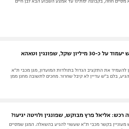
 מסיים חוזה, בקבוצה ימתינו עד אמצע השבוע הבא לבן חיים
תקציב ק"ש יעמוד על כ-30 מיליון שקל, שפונגין וטאהא
 להעמיד את התקציב הגדול בתולדות המועדון, מגן מכבי ת"א
יע, בלם ב"ש עדיין לא קיבל שחרור. מחכים לתשובה מחנן ממן
 רכש: אליאל פרץ מבוקש, שפונגין ולויטה יגיעו?
מעוניין בקשר מכבי ת"א שעשוי להגיע בהשאלה. המגן שמסיים