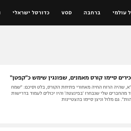
 עולמי
ברחבה
VOD
כדורסל ישראלי
ת
ל ישראלי
כדורגל עולמי
כדורסל ישראלי
על
ליגת האלופות
ליגת ווינר סל
אומית
ליגה אירופית
ליגה לאומית
וטו
ליגה אנגלית
כדורסל נשים
ירים סיימו קורס מאמנים, שפונגין שימש כ"קפטן"
ים
ליגה גרמנית
מכבי תל אביב
א, שהיה הרוח החיה מאחורי פתיחת הקורס, בלט וסיכם: "שמח
מדינה
ליגה ספרדית
הפועל חולון
 מהחברים שלי שנבחרו 'בפינצטה' והיו יכולים לעמוד בדרישות
ת". גם מלול וניצן סיימו בהצטיינות
ישראל
ליגה איטלקית
הפועל ירושלים
יפה
ליגה צרפתית
דני אבדיה
רושלים
ליגה הולנדית
ל אביב
ליגה טורקית