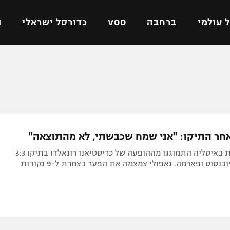
 עולמי
ברחבה
VOD
כדורסל ישראלי
ת
ל ישראלי
כדורגל עולמי
כדורסל ישראלי
על
ליגת האלופות
ליגת ווינר סל
אומית
ליגה אירופית
ליגה לאומית
וטו
ליגה אנגלית
כדורסל נשים
אחר התיקו: "אני שמח שכבשתי, לא מהתוצאה"
ים
ליגה גרמנית
מכבי תל אביב
כלי התקשורת באיטליה התמוגגו מההופעה של כריסטיאנו רונאלדו בתיקו 3:3
מדינה
ליגה ספרדית
הפועל חולון
נטוס ופארמה. נאפולי צמצמה את הפער בצמרת ל-9 נקודות
ישראל
ליגה איטלקית
הפועל ירושלים
יפה
ליגה צרפתית
דני אבדיה
רושלים
ליגה הולנדית
ל אביב
ליגה טורקית