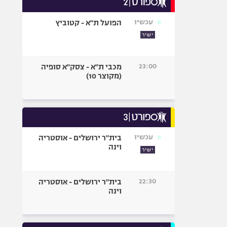
אופניים
עכשיו
הפועל ת"א - קטוביץ
ספורט מוטורי
ישיר
כדורמים
פוטבול אמריקאי NFL
23:00
מכבי ת"א - צסק"א סופיה
בייסבול MLB
(מקוצר 10)
ספורט אתגרי
ואקסטרים
אומנויות לחימה
גיימינג E-Sports
עכשיו
בית"ר ירושלים - אוסטריה
וינה
ישיר
22:30
בית"ר ירושלים - אוסטריה
וינה