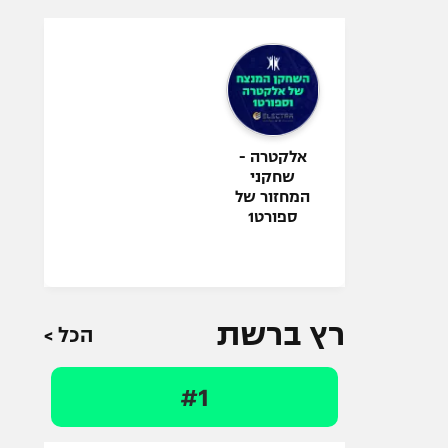
אלקטרה -
שחקני
המחזור של
ספורט1
רץ ברשת
הכל >
#1