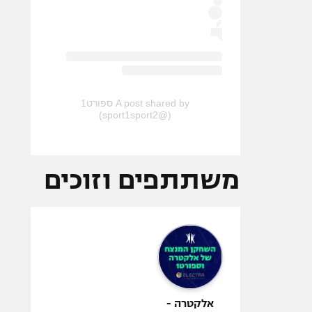
A post shared by ספורט1
(@sport1sport2)
משתתפים וזוכים
אלקטרה -