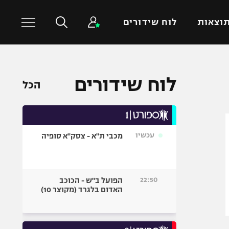
וצאות
לוח שידורים
כדורסל עולמי
ענפים נוספים
לוח שידורים
הכל
NBA
טניס
יורוליג
כדוריד
יורוקאפ
כדורעף
עכשיו
מכבי ת"א - צסק"א סופיה
שחייה
ג'ודו
אגרוף
22:50
הפועל ב"ש - הכוכב
האדום בלגרד (מקוצר 10)
ספורט אולימפי
UFC
היאבקות WWE