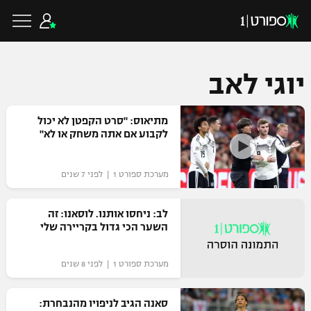
יוגי לאב
כדורגל ישראלי
מתיאוס: "סרט הקפטן לא יכול
לקבוע אם אתה משחק או לא"
ליגת העל
כדורגל עולמי
מערכת ספורט 1 | לפני 7 שנים
ליגה לאומית
ליגת האלופות
לב: ניחסו אותנו. לוסאנו: זה
כדורסל ישראלי
השער הכי גדול בקריירה שלי
גביע הטוטו
ליגה אירופית
ליגת ווינר סל
ליגיונרים
כדורסל עולמי
מערכת ספורט 1 | לפני 8 שנים
ליגה אנגלית
ליגה לאומית
גביע המדינה
סאנה הגיב לניפויו מהנבחרת:
NBA
ליגה גרמנית
ענפים נוספים