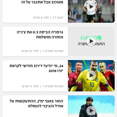
מאוכזב אבל אתגבר על זה
כדורסל נשים
נבחרת ישראל
יורוליג
ליגה ספרדית
טניס
VOD
מכבי תל אביב
יעקב זיו | לפני 8 שנים
מכבי חיפה
יורוקאפ
ליגה איטלקית
כדוריד
הפועל חולון
בית"ר ירושלים
גרמניה הביסה 0:3 את צ'כיה
רץ ברשת
ליגה צרפתית
ונותרה מושלמת
כדורעף
הפועל ירושלים
מכבי תל אביב
ליגה הולנדית
מערכת ספורט 1 | לפני 10 שנים
שחייה
תוצאות
דני אבדיה
הפועל תל אביב
ליגה טורקית
ג'ודו
24, מי יודע? דירוג חודשי לקראת
הפועל חיפה
לוח שידורים
יורו 2016
ליגה סינית
אגרוף
הפועל באר שבע
מערכת ספורט 1 | לפני 11 שנים
ליגה ברזילאית
ברחבה
ספורט אולימפי
מכבי נתניה
ליגות נוספות
החור באגף ימין, ההתעקשות על
UFC
"מעל הליגה" – פודקאסט
אוזיל והגיבוי להומלס
בני יהודה
היאבקות WWE