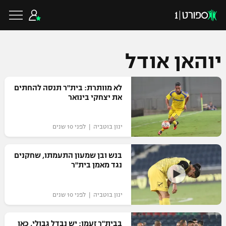
יוהאן אודל
כדורגל ישראלי
לא מוותרת: בית"ר תנסה להחתים
את יצחקי בינואר
ליגת העל
כדורגל עולמי
ינון בוטביה | לפני 10 שנים
ליגה לאומית
ליגת האלופות
בנש ובן שמעון התעמתו, שחקנים
כדורסל ישראלי
נגד מאמן בית"ר
גביע הטוטו
ליגה אירופית
ליגת ווינר סל
ליגיונרים
כדורסל עולמי
ינון בוטביה | לפני 10 שנים
ליגה אנגלית
ליגה לאומית
גביע המדינה
NBA
בבית"ר זעמו: יש נבדל גבולי, כאן
ליגה גרמנית
ענפים נוספים