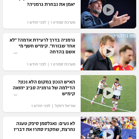
יאמן את נבחרת גרמניה?
כדורסל נשים
נבחרת ישראל
יורוליג
ליגה ספרדית
טניס
VOD
מכבי תל אביב
מכבי חיפה
מערכת ספורט 1 | לפני חודש 1
יורוקאפ
ליגה איטלקית
כדוריד
הפועל חולון
צפו בתקציר
בית"ר ירושלים
גרמניה בדרך לרעידת אדמה? "לא
רץ ברשת
ליגה צרפתית
אחד שבורח". קימיש חשף מי
כדורעף
הפועל ירושלים
אשם בהדחה
מכבי תל אביב
ליגה הולנדית
שחייה
תוצאות
מערכת ספורט 1 | לפני חודש 1
דני אבדיה
הפועל תל אביב
ליגה טורקית
ג'ודו
האיש הנכון במקום הלא נכון?
הפועל חיפה
לוח שידורים
הדילמה של גרמניה סביב יוזואה
ליגה סינית
אגרוף
קימיש
הפועל באר שבע
ליגה ברזילאית
ברחבה
אוריאל דסקל | לפני חודש 1
ספורט אולימפי
מכבי נתניה
ליגות נוספות
UFC
לא נעים: נאגלסמן סיפק טענה
"מעל הליגה" – פודקאסט
בני יהודה
נחרצת, שחקניו סתרו את דבריו
היאבקות WWE