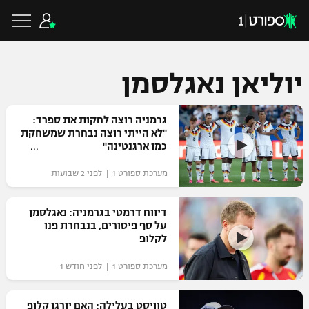
יוליאן נאגלסמן
כדורגל ישראלי
גרמניה רוצה לחקות את ספרד:
"לא הייתי רוצה נבחרת שמשחקת
כמו ארגנטינה"
ליגת העל
כדורגל עולמי
מערכת ספורט 1 | לפני 2 שבועות
ליגה לאומית
ליגת האלופות
דיווח דרמטי בגרמניה: נאגלסמן
כדורסל ישראלי
על סף פיטורים, בנבחרת פנו
גביע הטוטו
לקלופ
ליגה אירופית
ליגת ווינר סל
ליגיונרים
כדורסל עולמי
מערכת ספורט 1 | לפני חודש 1
ליגה אנגלית
ליגה לאומית
גביע המדינה
NBA
טוויסט בעלילה: האם יורגן קלופ
ליגה גרמנית
ענפים נוספים