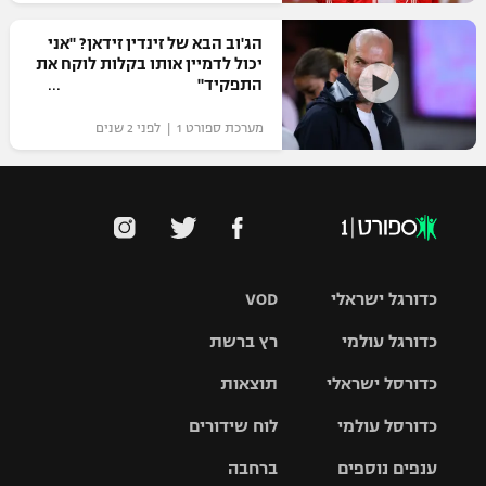
הג'וב הבא של זינדין זידאן? "אני
יכול לדמיין אותו בקלות לוקח את
התפקיד"
מערכת ספורט 1 | לפני 2 שנים
כדורגל ישראלי
VOD
כדורגל עולמי
רץ ברשת
ליגת העל
כדורסל ישראלי
תוצאות
ליגת
ליגה לאומית
האלופות
כדורסל עולמי
לוח שידורים
ליגת ווינר
סל
גביע הטוטו
ענפים נוספים
ברחבה
ליגה
NBA