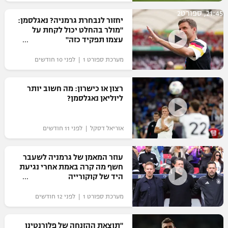
רשיון להקרנה פומבית לבית עסק
21:45, ספורט2
יחזור לנבחרת גרמניה? נאגלסמן:
"מולר בהחלט יכול לקחת על
הצטרפות לחבילת הערוצים
עצמו תפקיד כזה"
מערכת ספורט 1 | לפני 10 חודשים
לוח דרושים – ג'ובנט
תגיות
רצון או כישרון: מה חשוב יותר
ליוליאן נאגלסמן?
המגזין
אוריאל דסקל | לפני 11 חודשים
עוזר המאמן של גרמניה לשעבר
חשף מה קרה באמת אחרי נגיעת
היד של קוקורייה
מערכת ספורט 1 | לפני 12 חודשים
"תוצאת ההזנחה של פלורנטינו