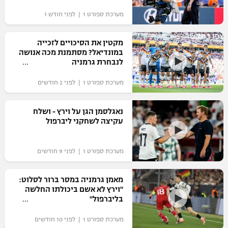
"מחצית בשכונה" – פודקאסט
מערכת ספורט 1 | לפני חודש 1
אופניים
צפו בתקציר
מקטין את הסיכויים לזכייה
ספורט מוטורי
משתתפים וזוכים בפרסים
במונדיאל? מסתמנת מכה אנושה
לנבחרת גרמניה
כדורמים
תקנון משתתפים וזוכים בפרסים
טניס
מערכת ספורט 1 | לפני 2 חודשים
פוטבול אמריקאי NFL
תקנון עבור פעילות אלקטרה
נאגלסמן הגן על וירץ - ושלח
גיימינג E-Sports
בייסבול MLB
עקיצה לשחקני ליברפול
תקנון עבור פעילות ספורט 1 – "מרלן"
ספורט אתגרי ואקסטרים
תנאי שימוש
מערכת ספורט 1 | לפני 9 חודשים
אומנויות לחימה
מאמן גרמניה במסר ברור לסלוט:
מדיניות פרטיות
"וירץ לא אשם ביכולתו החלשה
גיימינג E-Sports
בליברפול"
תקנון פעילות ספורט 1
מערכת ספורט 1 | לפני 10 חודשים