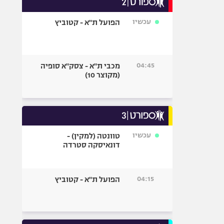
אופניים
עכשיו
הפועל ת"א - קטוביץ
ספורט מוטורי
כדורמים
פוטבול אמריקאי NFL
04:45
מכבי ת"א - צסק"א סופיה
בייסבול MLB
(מקוצר 10)
ספורט אתגרי
ואקסטרים
אומנויות לחימה
גיימינג E-Sports
עכשיו
טוונטה (למקין) -
דונאיסקה סטרדה
04:15
הפועל ת"א - קטוביץ