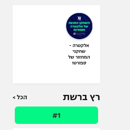
אלקטרה -
שחקני
המחזור של
ספורט1
רץ ברשת
הכל >
#1