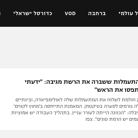
 עולמי
ברחבה
VOD
כדורסל ישראלי
ת
ל ישראלי
כדורגל עולמי
כדורסל ישראלי
על
ליגת האלופות
ליגת ווינר סל
אומית
ליגה אירופית
ליגה לאומית
וטו
ליגה אנגלית
כדורסל נשים
תעמלות ששברה את הרשת מגיבה: "ידעתי
ים
ליגה גרמנית
מכבי תל אביב
תפסו את הראש"
מדינה
ליגה ספרדית
הפועל חולון
ק חולמת לשלוח את המתעמלות שלה לאולימפיאדה, ובינתיים
ישראל
ליגה איטלקית
הפועל ירושלים
 גורמים לסערה בטיקטוק. המאמנת התייחסה ב'מחוץ לקווים'
לה: "הכוונה הייתה לעורר עניין. בתהליך העבודה יש אמוציות
יפה
ליגה צרפתית
דני אבדיה
מים יש הרמת טונים". צפו
רושלים
ליגה הולנדית
ל אביב
ליגה טורקית