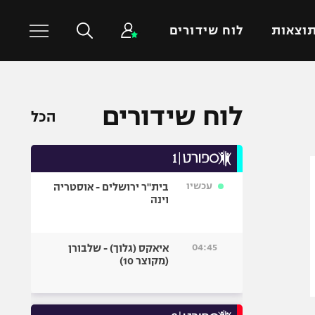
וצאות
לוח שידורים
כדורסל עולמי
ענפים נוספים
לוח שידורים
הכל
NBA
טניס
יורוליג
כדוריד
יורוקאפ
כדורעף
עכשיו
בית"ר ירושלים - אוסטריה
שחייה
וינה
ג'ודו
אגרוף
04:45
איאקס (גלוך) - שלבורן
(מקוצר 10)
ספורט אולימפי
UFC
היאבקות WWE