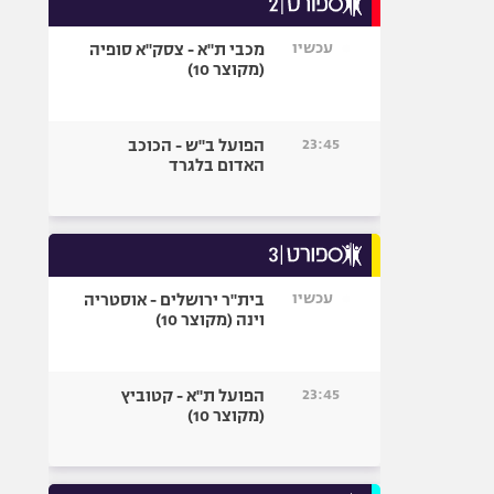
אופניים
עכשיו
מכבי ת"א - צסק"א סופיה
ספורט מוטורי
(מקוצר 10)
כדורמים
פוטבול אמריקאי NFL
23:45
הפועל ב"ש - הכוכב
בייסבול MLB
האדום בלגרד
ספורט אתגרי
ואקסטרים
אומנויות לחימה
גיימינג E-Sports
עכשיו
בית"ר ירושלים - אוסטריה
וינה (מקוצר 10)
23:45
הפועל ת"א - קטוביץ
(מקוצר 10)