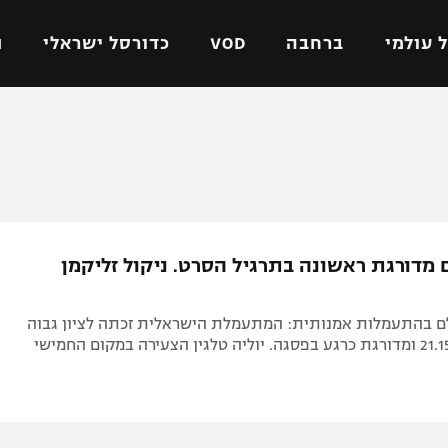
 עולמי
ברחבה
VOD
כדורסל ישראלי
ת
ל ישראלי
כדורגל עולמי
כדורסל ישראלי
על
ליגת האלופות
ליגת ווינר סל
אומית
ליגה אירופית
ליגה לאומית
וטו
ליגה אנגלית
כדורסל נשים
ם מדורגת ראשונה בתרגיל הסרט. ניקול זליקמן
ים
ליגה גרמנית
מכבי תל אביב
מדינה
ליגה ספרדית
הפועל חולון
ם בהתעמלות אמנותית: המתעמלת הישראלית זכתה לציון גבוה
ישראל
ליגה איטלקית
הפועל ירושלים
יפה
ליגה צרפתית
דני אבדיה
רושלים
ליגה הולנדית
ל אביב
ליגה טורקית