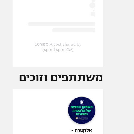
A post shared by ספורט1
(@sport1sport2)
משתתפים וזוכים
אלקטרה -