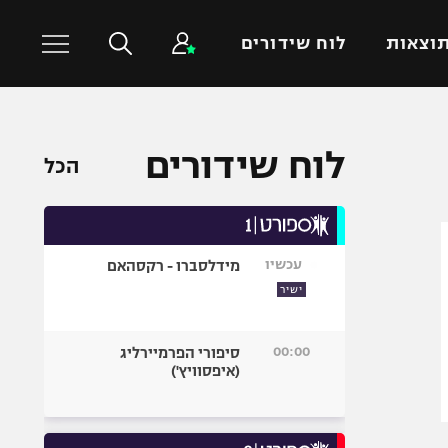
וצאות
לוח שידורים
כדורסל עולמי
ענפים נוספים
לוח שידורים
הכל
NBA
טניס
יורוליג
כדוריד
יורוקאפ
כדורעף
עכשיו
מידלסברו - רקסהאם
שחייה
ישיר
ג'ודו
אגרוף
00:00
סיפורי הפרמיירליג
(איפסוויץ')
ספורט אולימפי
UFC
היאבקות WWE