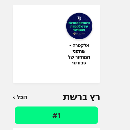
אלקטרה -
שחקני
המחזור של
ספורט1
רץ ברשת
הכל >
#1