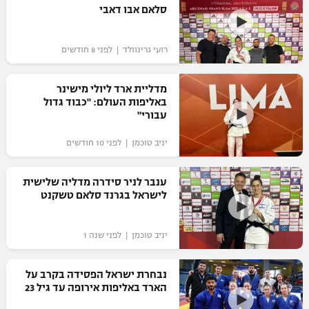
סלאם אבו דאבי
כדורסל נשים
נבחרת ישראל
יורוליג
ליגה ספרדית
טניס
VOD
מכבי תל אביב
מכבי חיפה
רועי גרינוולד | לפני 8 חודשים
יורוקאפ
ליגה איטלקית
כדוריד
הפועל חולון
בית"ר ירושלים
מדליית ארד ליולי מישינר
רץ ברשת
ליגה צרפתית
באליפות העולם: "כבוד גדול
כדורעף
הפועל ירושלים
עבורי"
מכבי תל אביב
ליגה הולנדית
שחייה
תוצאות
יניב טוכמן | לפני 10 חודשים
דני אבדיה
הפועל תל אביב
ליגה טורקית
ג'ודו
ענבר לניר סידרה מדליה שלישית
הפועל חיפה
לוח שידורים
לישראל בגרנד סלאם טשקנט
ליגה סינית
אגרוף
הפועל באר שבע
ליגה ברזילאית
ברחבה
יניב טוכמן | לפני שנה 1
ספורט אולימפי
מכבי נתניה
ליגות נוספות
UFC
נבחרת ישראל הפסידה בקרב על
"מעל הליגה" – פודקאסט
בני יהודה
הארד באליפות אירופה עד גיל 23
היאבקות WWE