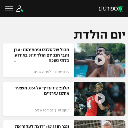
יום הולדת
כדורגל ישראלי
מבול של סלבס ופחמימות: ערן
זהבי חגג יום הולדת 37 באירוע
בלתי נשכח
ליגת העל
כדורגל עולמי
לירון שרון | לפני 2 שנים
ליגה לאומית
ליגת האלופות
קלופ: 1:2 עדיף על 0:4. משאיר
כדורסל ישראלי
אותנו עירניים
גביע הטוטו
ליגה אירופית
ליגת ווינר סל
ליגיונרים
כדורסל עולמי
יעקב זיו | לפני 10 שנים
ליגה אנגלית
ליגה לאומית
גביע המדינה
NBA
ונגר חוגג 67: "רוצה לעקוף את
ליגה גרמנית
ענפים נוספים