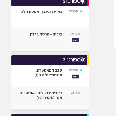
אופניים
עכשיו
באיירן מינכן - אסטון וילה
ספורט מוטורי
כדורמים
פוטבול אמריקאי NFL
21:20
בוכום - הרטה ברלין
בייסבול MLB
ישיר
ספורט אתגרי
ואקסטרים
אומנויות לחימה
גיימינג E-Sports
עכשיו
סבב המאסטרס,
מונטריאול 7.8 (1)
ישיר
23:30
בית"ר ירושלים - אוסטריה
וינה (מקוצר 10)