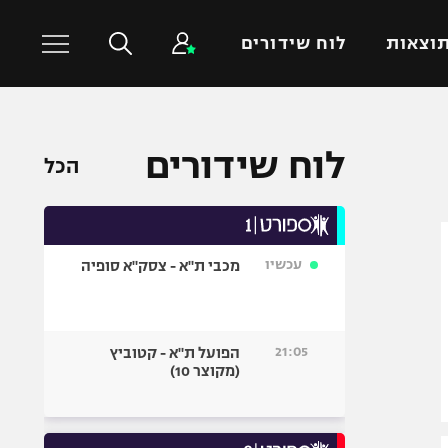
וצאות
לוח שידורים
כדורסל עולמי
ענפים נוספים
לוח שידורים
הכל
NBA
טניס
יורוליג
כדוריד
יורוקאפ
כדורעף
עכשיו
מכבי ת"א - צסק"א סופיה
שחייה
ג'ודו
אגרוף
21:05
הפועל ת"א - קטוביץ
(מקוצר 10)
ספורט אולימפי
UFC
היאבקות WWE