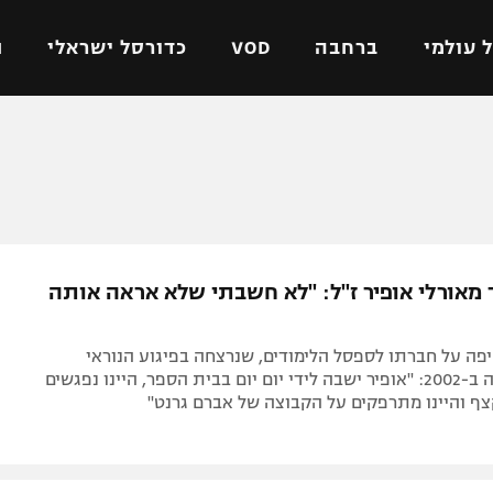
 עולמי
ברחבה
VOD
כדורסל ישראלי
ת
ל ישראלי
כדורגל עולמי
כדורסל ישראלי
על
ליגת האלופות
ליגת ווינר סל
אומית
ליגה אירופית
ליגה לאומית
וטו
ליגה אנגלית
כדורסל נשים
 מאורלי אופיר ז"ל: "לא חשבתי שלא אראה אותה
ים
ליגה גרמנית
מכבי תל אביב
מדינה
ליגה ספרדית
הפועל חולון
פה על חברתו לספסל הלימודים, שנרצחה בפיגוע הנוראי
ישראל
ליגה איטלקית
הפועל ירושלים
במסעדת מצה ב-2002: "אופיר ישבה לידי יום יום בבית הספר, היינו נפגשים
ף והיינו מתרפקים על הקבוצה של אברם גרנט"
יפה
ליגה צרפתית
דני אבדיה
רושלים
ליגה הולנדית
ל אביב
ליגה טורקית