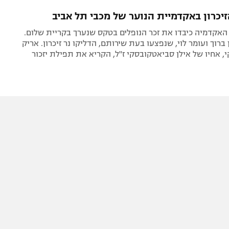
תל אביב
ליגה סינית
יכרון באקדמיית הנוער של מכבי תל אביב
חיפה
ליגה ברזילאית
האקדמיה כיבדו את זכר הנופלים בטקס שנערך בקריית שלום.
באר שבע
ליגות נוספות
ברוך ועומר לוי, שנפצעו בעת שירותם, הדליקו נר זיכרון. אריק
 אחיו של אילן סביאטקובסקי ז"ל, הקריא את תפילת יזכור
תניה
דה