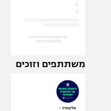
A post shared by ספורט1
(@sport1sport2)
משתתפים וזוכים
אלקטרה -