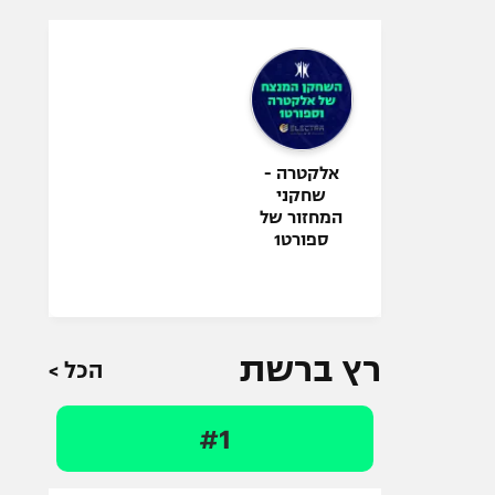
אלקטרה -
שחקני
המחזור של
ספורט1
רץ ברשת
הכל >
#1