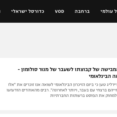
 עולמי
ברחבה
VOD
כדורסל ישראלי
ת
ל ישראלי
כדורגל עולמי
כדורסל ישראלי
על
ליגת האלופות
ליגת ווינר סל
אומית
ליגה אירופית
ליגה לאומית
וטו
ליגה אנגלית
כדורסל נשים
בישה של קבוצתו לשעבר של מנור סולומון -
ים
ליגה גרמנית
מכבי תל אביב
ה הבינלאומי
מדינה
ליגה ספרדית
הפועל חולון
רליג טען כי ביום הזיכרון הבינלאומי לשואה אנו זוכרים את "אלו
ישראל
ליגה איטלקית
הפועל ירושלים
יהם ברצחי עם בעבר, ויותר לאחרונה". רבים מהאוהדים הזדעזעו
 למחוק את הפוסט ברשתות החברתיות
יפה
ליגה צרפתית
דני אבדיה
רושלים
ליגה הולנדית
ל אביב
ליגה טורקית