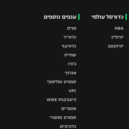
כדורסל עולמי
ענפים נוספים
NBA
טניס
יורוליג
כדוריד
יורוקאפ
כדורעף
שחייה
ג'ודו
אגרוף
ספורט אולימפי
UFC
היאבקות WWE
אופניים
ספורט מוטורי
כדורמים