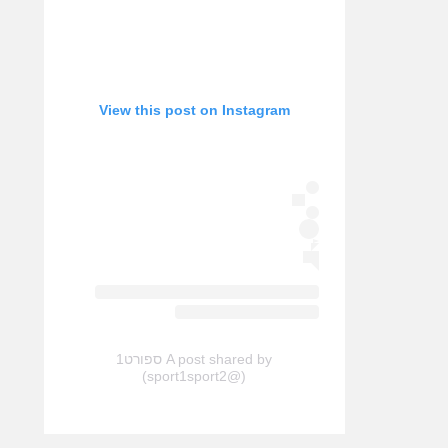
View this post on Instagram
A post shared by ספורט1
(@sport1sport2)