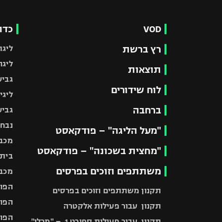
VOD
כדו
רץ ברשת
ליגת
ליגה
תוצאות
גביע
לוח שידורים
ליגי
ברחבה
גביע
נבחר
"מעל הליגה" – פודקאסט
מכבי
"מחצית בשכונה" – פודקאסט
בית"
משתתפים וזוכים בפרסים
מכבי
הפוע
תקנון משתתפים וזוכים בפרסים
הפוע
תקנון עבור פעילות אלקטרה
הפוע
תקנון עבור פעילות ספורט 1 – "מרלן"