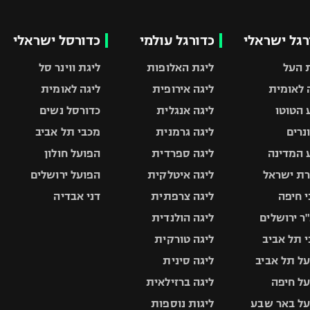
רגל ישראלי
כדורגל עולמי
כדורסל ישראלי
 העל
ליגת האלופות
ליגת ווינר סל
 לאומית
ליגה אירופית
ליגה לאומית
 הטוטו
ליגה אנגלית
כדורסל נשים
ונרים
ליגה גרמנית
מכבי תל אביב
 המדינה
ליגה ספרדית
הפועל חולון
ת ישראל
ליגה איטלקית
הפועל ירושלים
 חיפה
ליגה צרפתית
דני אבדיה
ר ירושלים
ליגה הולנדית
 תל אביב
ליגה טורקית
ל תל אביב
ליגה סינית
ל חיפה
ליגה ברזילאית
ל באר שבע
ליגות נוספות