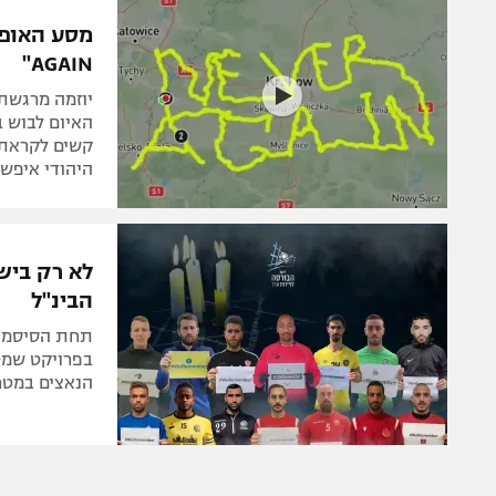
הפועל 
תקנון משתתפים וזוכים בפרסים
הפועל 
AGAIN"
תקנון עבור פעילות אלקטרה
הפועל 
תקנון עבור פעילות ספורט 1 – "מרלן"
יוזמה מרגשת
מכבי נ
טניס
קשים לקראת 
בני יהו
היהודי איפש
גיימינג E-Sports
תנאי שימוש
לא רק בישר
מדיניות פרטיות
הבינ"ל
תקנון פעילות ספורט 1
רשיון להקרנה פומבית לבית עסק
בפרויקט שמטר
הנאצים במטר
הצטרפות לחבילת הערוצים
לוח דרושים – ג'ובנט
תגיות
המגזין