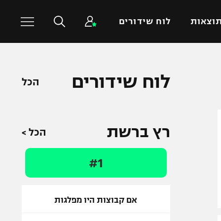
וצאות
לוח שידורים
כדורסל עולמי
ענפים נוספים
לוח שידורים
הכל
NBA
טניס
יורוליג
כדוריד
יורוקאפ
כדורעף
רץ ברשת
הכל >
שחייה
ג'ודו
#1
אגרוף
ספורט אולימפי
UFC
אם קבוצות היו מפלגות
היאבקות WWE