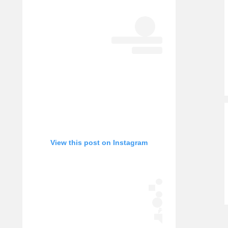
אופניים
ספורט מוטורי
כדורמים
פוטבול אמריקאי NFL
בייסבול MLB
ספורט אתגרי
ואקסטרים
אומנויות לחימה
גיימינג E-Sports
View this post on Instagram