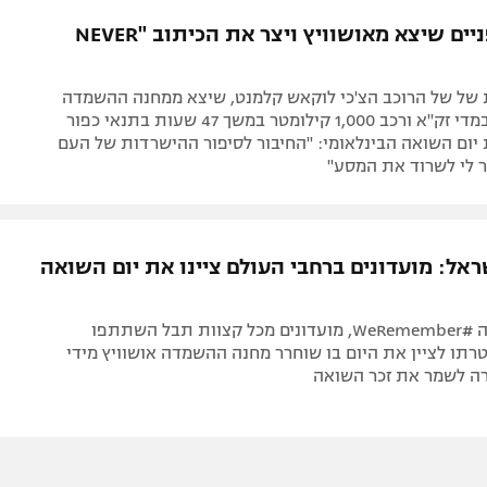
תל אביב
ליגה סינית
מסע האופניים שיצא מאושוויץ ויצר את הכיתוב "NEVER
חיפה
ליגה ברזילאית
באר שבע
ליגות נוספות
 של של הרוכב הצ'כי לוקאש קלמנט, שיצא ממחנה ההשמדה
תניה
האיום לבוש במדי זק"א ורכב 1,000 קילומטר במשך 47 שעות בתנאי כפור
יום השואה הבינלאומי: "החיבור לסיפור ההישרדות של העם
דה
ר לי לשרוד את המסע"
אל: מועדונים ברחבי העולם ציינו את יום השואה
תחת הסיסמה #WeRemember, מועדונים מכל קצוות תבל השתתפו
תו לציין את היום בו שוחרר מחנה ההשמדה אושוויץ מידי
ה לשמר את זכר השואה