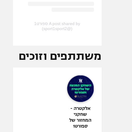
A post shared by ספורט1
(@sport1sport2)
משתתפים וזוכים
אלקטרה -
שחקני
המחזור של
ספורט1