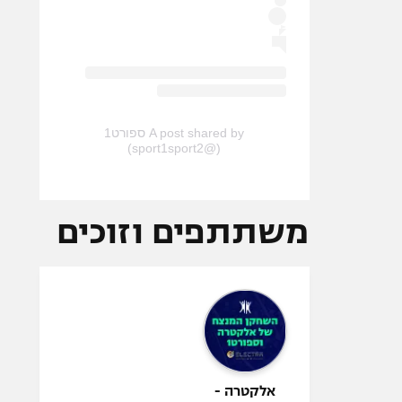
A post shared by ספורט1
(@sport1sport2)
משתתפים וזוכים
אלקטרה -