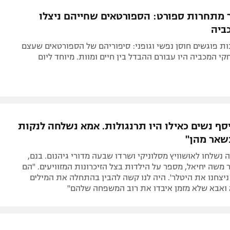
תל אביב
ליגה סינית
 מתחרות ספורט: הספורטאים שחייהם ניצלו
חיפה
ליגה ברזילאית
ביה
באר שבע
ליגות נוספות
ות פוגשים חוסן נפשי וגופני: סיפוריהם של הספורטאים שעצם
תניה
 המכביה היו עבורם ההבדל בין חיים ומוות. מיוחד ליום
דה
סף נשים כאילו היו תרנגולות. אמא נשלחה לנקות
שאר מהן"
 נשלחו לאושוויץ מסלוניקי ושרדו שבעה מדורי גיהנום. בנם,
 משה יחיאל, מספר על הילדות בצל הזיכרונות המזוויעים. "הם
 ניצחנו את היטלר'. היה לנו קשה להבין בהתחלה את המילים
ואבא שלא מזמן איבדו את רוב המשפחה שלהם"