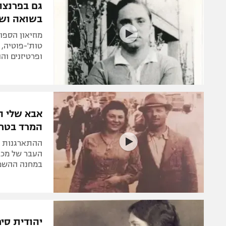
גם בפרנצו
בשואה ושי
מוזיאון הספו
טות'-פוטיה, 
ופרטיזנים וה
המרד בטרב
ההתארגנות המ
העבר של מכבי
במחנה ההשמד
יהודית סי