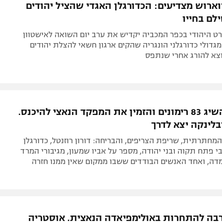
וארוש מצדיעים: הכדורגלן האגדי שהציל יהודים
לם בחייו
רט היהודי בכפר המכביה יקדיש את ערב יום השואה לאישטוון
מגדולי כדורגלני הונגריה שהקים ארגון חשאי להצלת יהודים
וצא להורג אחרי שנתפס
אבא שלי השיג 83 רימונים והזמין את המפקד הנאצי להיכנס.
לינקה יצא לדרך
חתרתית, שריפת הצריפים, והבריחה: דורון רוזנטל, כדורגלן
 פתח תקוה ובני יהודה, מספר על אביו שמעון, מגיבורי המרד
ה, ואחד האנשים הבודדים ששבו ממקום שאין ממנו חזרה
רבה להתחרות באולימפיאדה הנאצית. אוסטריה