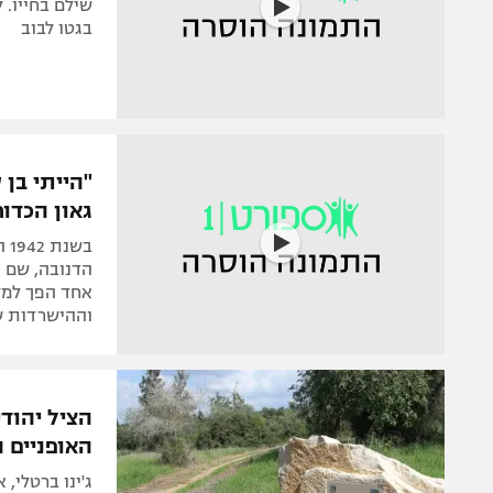
שילם בחייו. 
בגטו לבוב
"הייתי בן 
גאון הכדור
בש
הדנובה, שם ע
אחד הפך למלא
וההישרדות ש
הציל יהודי
האופניים 
ג'ינו ברטלי,