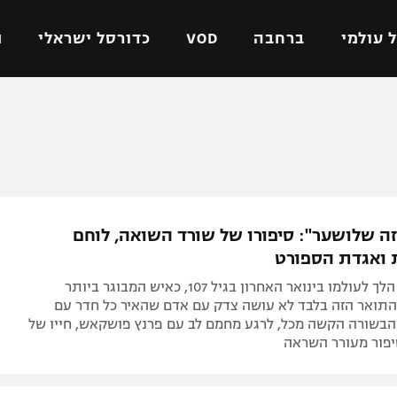
 עולמי
ברחבה
VOD
כדורסל ישראלי
ת
ל ישראלי
כדורגל עולמי
כדורסל ישראלי
על
ליגת האלופות
ליגת ווינר סל
אומית
ליגה אירופית
ליגה לאומית
וטו
ליגה אנגלית
כדורסל נשים
ה שלושער": סיפורו של שורד השואה, לוחם
ים
ליגה גרמנית
מכבי תל אביב
 ואגדת הספורט
מדינה
ליגה ספרדית
הפועל חולון
יוסף וסלסקי הלך לעולמו בינואר האחרון בגיל 107, כאיש המבוגר ביותר
ישראל
ליגה איטלקית
הפועל ירושלים
 התואר הזה בלבד לא עושה צדק עם אדם שהאיר כל חדר עם
מהבשורה הקשה מכל, לרגע מחמם לב עם פרנץ פושקאש, חייו של
יפה
ליגה צרפתית
דני אבדיה
יפור מעורר השראה
רושלים
ליגה הולנדית
ל אביב
ליגה טורקית