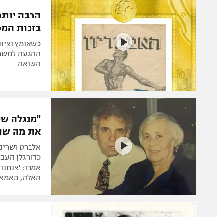
הפועל 
תקנון משתתפים וזוכים בפרסים
הרבה יותר
הפועל 
בזכות המכ
תקנון עבור פעילות אלקטרה
הפועל 
תקנון עבור פעילות ספורט 1 – "מרלן"
כשאומץ וציונ
מכבי נ
ההגעה למשחקי
טניס
השואה
בני יהו
גיימינג E-Sports
תנאי שימוש
"מנגלה שי
מדיניות פרטיות
את מה שנ
תקנון פעילות ספורט 1
אלברט ושרינה
רשיון להקרנה פומבית לבית עסק
כדורגלן העבר
אמרו: 'אנחנו
הצטרפות לחבילת הערוצים
האלה, מאמא 
לוח דרושים – ג'ובנט
תגיות
המגזין