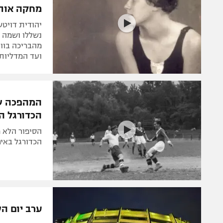
מחקה אותה
יהודית דויטש
נשללו ושמה נ
מהבריכה בווי
ועד המדליות 
המהפכה שנ
הכדורגל הא
הסיפור הלא 
הכדורגל באיר
ערב יום ה