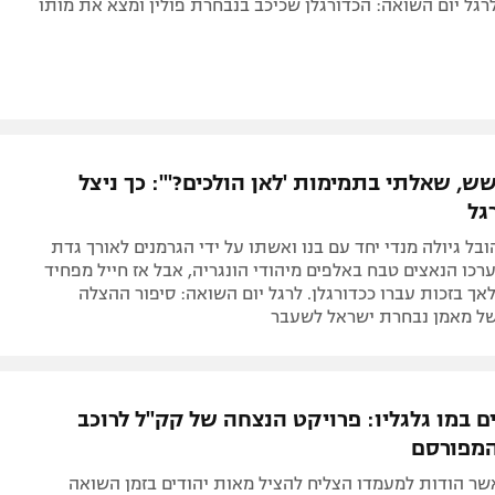
לרגל יום השואה: הכדורגלן שכיכב בנבחרת פולין ומצא את מותו
שש, שאלתי בתמימות 'לאן הולכים?'": כך ניצל
גל
נת 1942 הובל גיולה מנדי יחד עם בנו ואשתו על ידי הגרמנים לאורך גדת
רכו הנאצים טבח באלפים מיהודי הונגריה, אבל אז חייל מפחיד
ך בזכות עברו ככדורגלן. לרגל יום השואה: סיפור ההצלה
ל מאמן נבחרת ישראל לשעבר
ם במו גלגליו: פרויקט הנצחה של קק"ל לרוכב
המפורסם
 אשר הודות למעמדו הצליח להציל מאות יהודים בזמן השואה