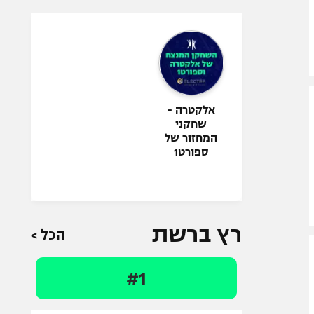
אלקטרה -
שחקני
המחזור של
ספורט1
רץ ברשת
הכל >
#1