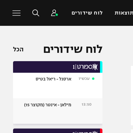
וצאות
לוח שידורים
כדורסל עולמי
ענפים נוספים
לוח שידורים
הכל
NBA
טניס
יורוליג
כדוריד
יורוקאפ
כדורעף
עכשיו
ארסנל - ריאל בטיס
שחייה
ג'ודו
אגרוף
13:50
מילאן - אינטר (מקוצר 15)
ספורט אולימפי
UFC
היאבקות WWE