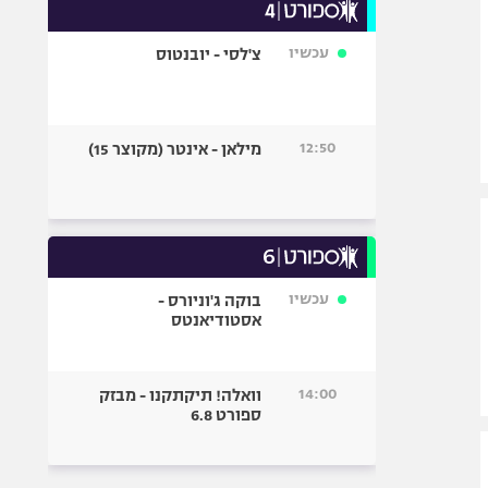
עכשיו
צ'לסי - יובנטוס
12:50
מילאן - אינטר (מקוצר 15)
עכשיו
בוקה ג'וניורס -
אסטודיאנטס
14:00
וואלה! תיקתקנו - מבזק
ספורט 6.8