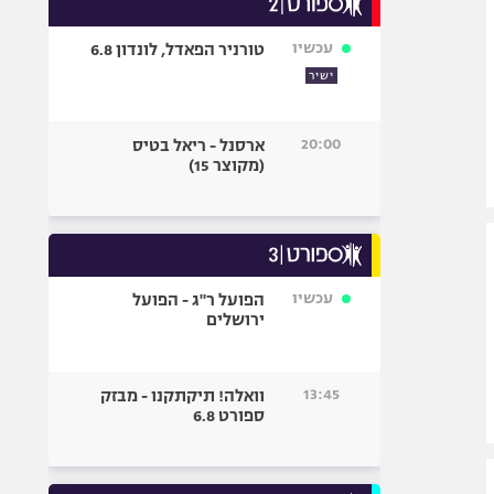
אופניים
עכשיו
טורניר הפאדל, לונדון 6.8
ספורט מוטורי
ישיר
כדורמים
פוטבול אמריקאי NFL
20:00
ארסנל - ריאל בטיס
בייסבול MLB
(מקוצר 15)
ספורט אתגרי
ואקסטרים
אומנויות לחימה
גיימינג E-Sports
עכשיו
הפועל ר"ג - הפועל
ירושלים
13:45
וואלה! תיקתקנו - מבזק
ספורט 6.8