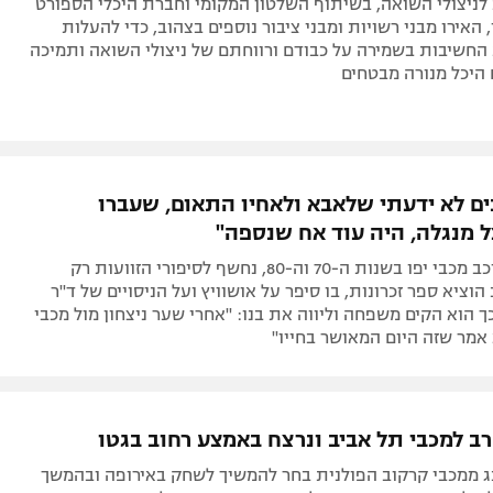
לניצולי השואה, בשיתוף השלטון המקומי וחברת היכלי הספורט
 האירו מבני רשויות ומבני ציבור נוספים בצהוב, כדי להעלות
החשיבות בשמירה על כבודם ורווחתם של ניצולי השואה ותמיכה
היכל מנורה מבטחים
ם לא ידעתי שלאבא ולאחיו התאום, שעברו
ל מנגלה, היה עוד אח שנספה"
אלי שכטר, כוכב מכבי יפו בשנות ה-70 וה-80, נחשף לסיפורי הזוועות רק
הוציא ספר זכרונות, בו סיפר על אושוויץ ועל הניסויים של ד"ר
ך הוא הקים משפחה וליווה את בנו: "אחרי שער ניצחון מול מכבי
אמר שזה היום המאושר בחייו"
ב למכבי תל אביב ונרצח באמצע רחוב בגטו
נג ממכבי קרקוב הפולנית בחר להמשיך לשחק באירופה ובהמשך