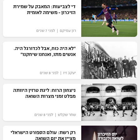
די לצביעות: המאבק על שמירת
רשיון להקרנה פומבית לבית עסק
הזיכרון - משימה לאומית
הצטרפות לחבילת הערוצים
רון עמיקם | לפני 7 שנים
לוח דרושים – ג'ובנט
"לא היה כוח, אבל לכדורגל היה.
תגיות
אנשים מתו, ואנחנו שיחקנו"
המגזין
יעקב זיו | לפני 8 שנים
ניצחון הרוח: ליגת טרזין היוותה
מפלט זמני מצרות השואה
שחר שקלש | לפני 8 שנים
רק רשת: עולם הספורט הישראלי
מציין את יום השואה