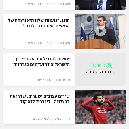
מערכת ספורט 1 | לפני 7 שנים
"מחצית בשכונה" – פודקאסט
אופניים
חוגג: "גזענות שלנו היא ניצחון של
ספורט מוטורי
הנאצים. זאת הדרך לזכור"
משתתפים וזוכים בפרסים
כדורמים
מערכת ספורט 1 | לפני 7 שנים
תקנון משתתפים וזוכים בפרסים
טניס
פוטבול אמריקאי NFL
תקנון עבור פעילות אלקטרה
"חשוב להגדיל את השת"פ בין
הישראלים למועדונים בגרמניה"
גיימינג E-Sports
בייסבול MLB
תקנון עבור פעילות ספורט 1 – "מרלן"
תומר חבז | לפני 7 שנים
ספורט אתגרי ואקסטרים
תנאי שימוש
אומנויות לחימה
שירים עצובים ושערים: שדרו את
ברצלונה - ליברפול ללא קול
מדיניות פרטיות
גיימינג E-Sports
ניר קיפניס | לפני 7 שנים
תקנון פעילות ספורט 1