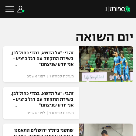
יום השואה
כדורגל ישראלי
זהבי: "על הדשא, במדי כחול לבן,
בשירת התקווה עם דגל ביציע -
אני יודע שניצחנו"
ליגת העל
כדורגל עולמי
מערכת ספורט 1 | לפני 6 שנים
ליגה לאומית
ליגת האלופות
זהבי: "על הדשא, במדי כחול לבן,
כדורסל ישראלי
בשירת התקווה עם דגל ביציע -
גביע הטוטו
אני יודע שניצחנו"
ליגה אירופית
ליגת ווינר סל
מערכת ספורט 1 | לפני 6 שנים
ליגיונרים
כדורסל עולמי
ליגה אנגלית
ליגה לאומית
גביע המדינה
שחקני בית"ר ירושלים התאמנו
NBA
ליגה גרמנית
ענפים נוספים