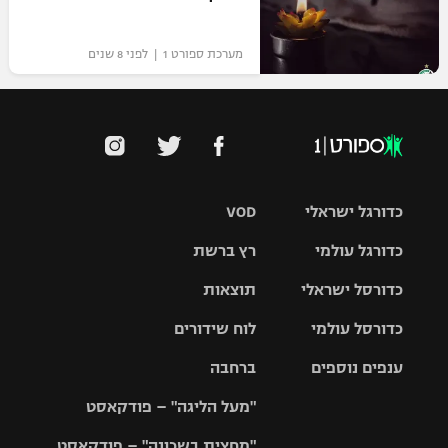
מערכת ספורט 1 | לפני 8 שנים
כדורגל ישראלי
VOD
כדורגל עולמי
רץ ברשת
ליגת העל
כדורסל ישראלי
תוצאות
ליגת
ליגה לאומית
האלופות
כדורסל עולמי
לוח שידורים
ליגת ווינר
סל
גביע הטוטו
ענפים נוספים
ברחבה
ליגה
NBA
אירופית
"מעל הליגה" – פודקאסט
ליגה לאומית
ליגיונרים
טניס
יורוליג
ליגה אנגלית
"מחצית בשכונה" – פודקאסט