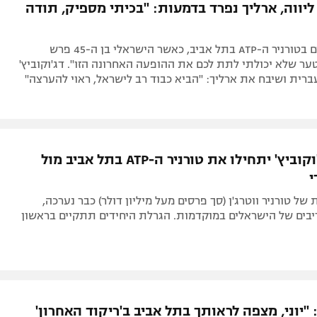
 ליווה, ארליך נפרד בדמעות: "בכיתי מספיק, תודה
רגעים מרגשים בטורניר ה-ATP בתל אביב, כאשר הישראלי בן ה-45 פרש
ר שלא יכולתי לתת לכם את ההופעה האחרונה הזו". דג'וקוביץ'
רית ושיבח את ארליך: "הביא כבוד רב לישראל, ראוי להערצה"
ארליך ודג'וקוביץ' יתחילו את טורניר ה-ATP בתל אביב מול
י
של טורניר ווטרג'ן (סך פרסים מעל מיליון דולר) כבר נערכה,
יבים של הישראלים במוקדמות. הגרלת היחידים תתקיים בראשון
: "יוני, מצפה לראותך בתל אביב ב'ריקוד האחרון'