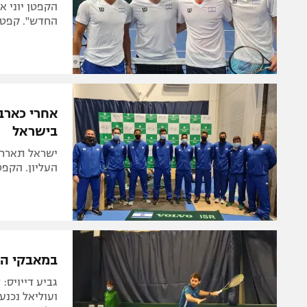
הקפטן יוני 
החדש". קפטן 
אחרי כארב
בישראל
ישראל תארח 
העליון. הקפט
במאבקי הישרדות:
גביע דייויס:
ועוליאל נכנע