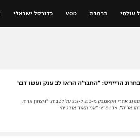
 עולמי
ברחבה
VOD
כדורסל ישראלי
ת
ל ישראלי
כדורגל עולמי
כדורסל ישראלי
על
ליגת האלופות
ליגת ווינר סל
אומית
ליגה אירופית
ליגה לאומית
וטו
ליגה אנגלית
כדורסל נשים
חרת הדייויס: "החבר'ה הראו לב ענק ועשו דבר
ים
ליגה גרמנית
מכבי תל אביב
מדינה
ליגה ספרדית
הפועל חולון
יוני ארליך התמוגג אחרי הקאמבק מ-2:0 ל-2:3 על לטביה: "ניצחון אדיר,
ישראל
ליגה איטלקית
הפועל ירושלים
מו אריה". אבי פרץ: "אני מאוד אופטימי"
יפה
ליגה צרפתית
דני אבדיה
רושלים
ליגה הולנדית
ל אביב
ליגה טורקית