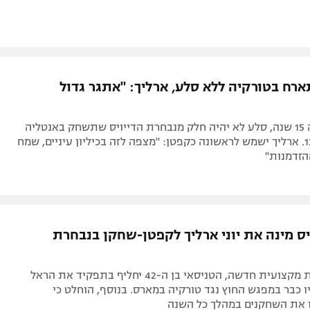
רח בטורקיה ללא סלע, ארליך: "אתגר גדול
לראשונה מזה 15 שנה, סלע לא יהיה חלק מנבחרת הדייויס שתשחק באנטליה
במסגרת בית1. ארליך ישמש לראשונה כקפטן: "מצפה לזה בכיליון עיניים, שמח
הזדמנות"
יס מינה את יוני ארליך לקפטן-שחקן בנבחרת
כחלק מתכנית מקצועית חדשה, הטניסאי בן ה-42 יחליף בתפקיד את הראל
ליו כבר במפגש החוץ נגד טורקיה במארס. בנוסף, הוחלט כי
ו את השחקנים במהלך כל השנה