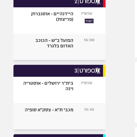
אופניים
עכשיו
היידנהיים - אוסנברוק
ספורט מוטורי
(פריצות)
ישיר
כדורמים
פוטבול אמריקאי NFL
16:00
הפועל ב"ש - הכוכב
בייסבול MLB
האדום בלגרד
ספורט אתגרי
ואקסטרים
אומנויות לחימה
גיימינג E-Sports
עכשיו
בית"ר ירושלים - אוסטריה
וינה
15:45
מכבי ת"א - צסק"א סופיה