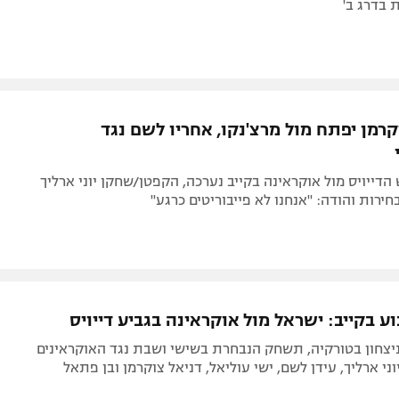
 בדרג ב'
רמן יפתח מול מרצ'נקו, אחריו לשם נגד
דייויס מול אוקראינה בקייב נערכה, הקפטן/שחקן יוני ארליך
ירות והודה: "אנחנו לא פייבוריטים כרגע"
 בקייב: ישראל מול אוקראינה בגביע דייויס
יצחון בטורקיה, תשחק הנבחרת בשישי ושבת נגד האוקראינים
וני ארליך, עידן לשם, ישי עוליאל, דניאל צוקרמן ובן פתאל