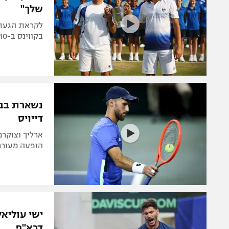
שלך"
לקראת הגעתו 
בקווינס ב-2010 ובירך אותו לקראת הפרישה המסתמנת: "נחגוג יחד"
דייויס
ארליך וצוקרמ
הופעה מעוררת כבו
דרא"פ