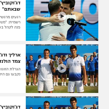
דג'וקוביץ'
שבאתם"
רשמית: "מצטע
פנה לקהל בעב
צמד הולנד
הגרלת הזוגות 
נקבעו גם היר
דג'וקוביץ'