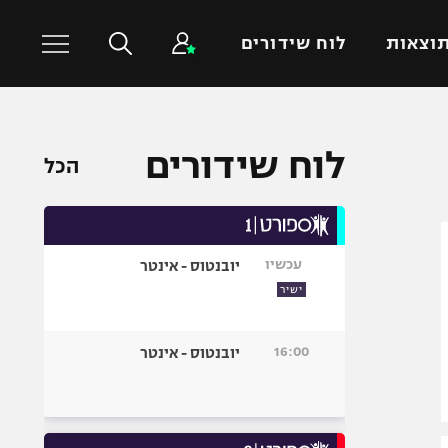
וצאות
לוח שידורים
כדורסל עולמי
ענפים נוספים
לוח שידורים
הכל
NBA
טניס
יורוליג
כדוריד
יורוקאפ
כדורעף
עכשיו
יובנטוס - אינטר
שחייה
ישיר
ג'ודו
אגרוף
16:00
יובנטוס - אינטר
ספורט אולימפי
UFC
היאבקות WWE