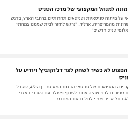
תל אביב
ליגה סינית
 מונה למנהל המקצועי של מרכז הטניס
חיפה
ליגה ברזילאית
 על פיתוח טניסאיות וטניסאים תחרותיים ברחבי הארץ, בדגש
באר שבע
ליגות נוספות
רונות מהפריפריה. ארליך: "נרגש לחזור לבית שממנו צמחתי
אלופי טניס חדשים"
תניה
דה
 הפצוע לא כשיר לשחק לצד דג'וקוביץ' ויודיע על
יס
סיום כואב לקריירה המפוארת של טניסאי הזוגות המעוטר בן ה-45, שסבל
 ספורות לפני שהיה אמור לשתף פעולה עם הסרבי האגדי