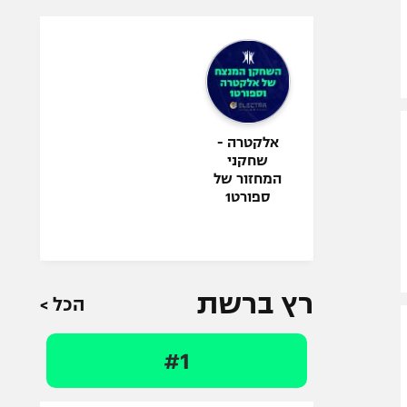
אלקטרה -
שחקני
המחזור של
ספורט1
רץ ברשת
הכל >
#1