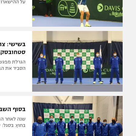
על ההישארות
בשישי: צוק
סטחובסקי
הגרלת מפגש ה
הסביר את הבח
בסוף השבוע
שנה לאחר הנ
בחוץ. בסגל: י