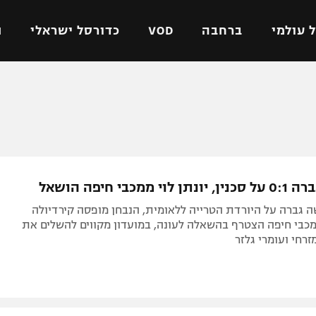
 עולמי
ברחבה
VOD
כדורסל ישראלי
ת
ל ישראלי
כדורגל עולמי
כדורסל ישראלי
על
ליגת האלופות
ליגת ווינר סל
אומית
ליגה אירופית
ליגה לאומית
וטו
ליגה אנגלית
כדורסל נשים
 ממכבי חיפה הושאל
ים
ליגה גרמנית
מכבי תל אביב
 גברה על היורדת הטרייה ללאומית, הנבחן מופסה קירדיולה
מדינה
ליגה ספרדית
הפועל חולון
מכבי חיפה הצטרף בהשאלה לעונה, במועדון מקווים להשלים את
זרחי ועומרי גלזר
ישראל
ליגה איטלקית
הפועל ירושלים
יפה
ליגה צרפתית
דני אבדיה
רושלים
ליגה הולנדית
ל אביב
ליגה טורקית