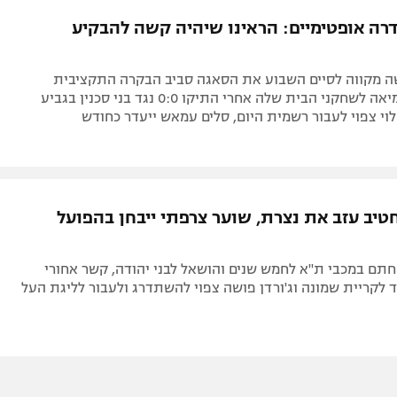
תל אביב
ליגה סינית
רה אופטימיים: הראינו שיהיה קשה להבקיע
חיפה
ליגה ברזילאית
באר שבע
ליגות נוספות
 מקווה לסיים השבוע את הסאגה סביב הבקרה התקציבית
תניה
ובינתיים מחמיאה לשחקני הבית שלה אחרי התיקו 0:0 נגד בני סכנין בגביע
 לוי צפוי לעבור רשמית היום, סלים עמאש ייעדר כחודש
דה
טיב עזב את נצרת, שוער צרפתי ייבחן בהפועל
 חתם במכבי ת"א לחמש שנים והושאל לבני יהודה, קשר אחורי
 לקריית שמונה וג'ורדן פושה צפוי להשתדרג ולעבור לליגת העל