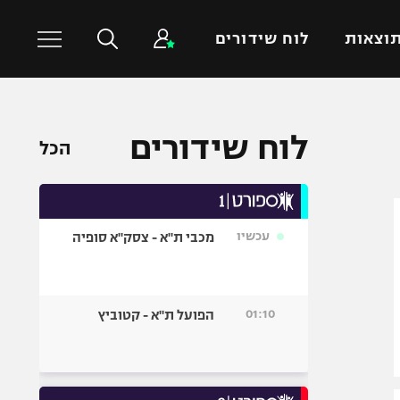
וצאות
לוח שידורים
כדורסל עולמי
ענפים נוספים
לוח שידורים
הכל
NBA
טניס
יורוליג
כדוריד
יורוקאפ
כדורעף
עכשיו
מכבי ת"א - צסק"א סופיה
שחייה
ג'ודו
אגרוף
01:10
הפועל ת"א - קטוביץ
ספורט אולימפי
UFC
היאבקות WWE