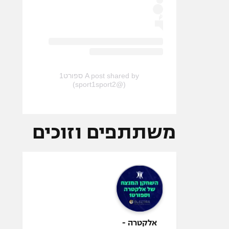
A post shared by ספורט1
(@sport1sport2)
משתתפים וזוכים
אלקטרה -