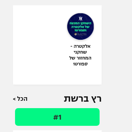
אלקטרה -
שחקני
המחזור של
ספורט1
רץ ברשת
הכל >
#1