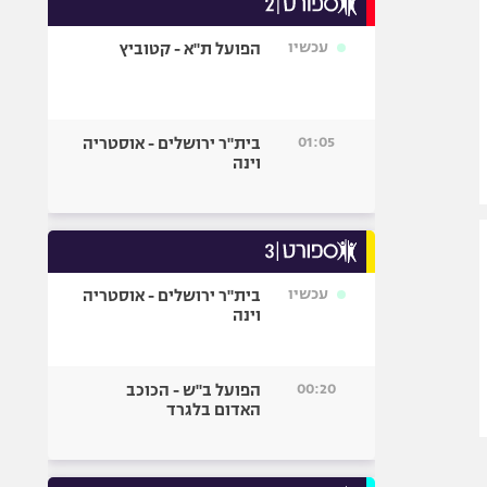
אופניים
עכשיו
הפועל ת"א - קטוביץ
ספורט מוטורי
כדורמים
פוטבול אמריקאי NFL
01:05
בית"ר ירושלים - אוסטריה
בייסבול MLB
וינה
ספורט אתגרי
ואקסטרים
אומנויות לחימה
גיימינג E-Sports
עכשיו
בית"ר ירושלים - אוסטריה
וינה
00:20
הפועל ב"ש - הכוכב
האדום בלגרד