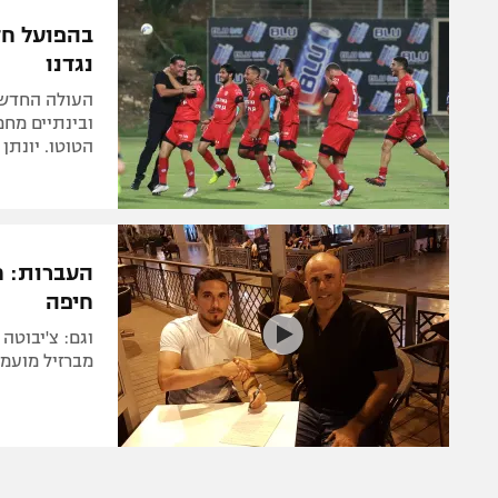
הפועל 
תקנון משתתפים וזוכים בפרסים
בהפועל חד
הפועל 
נגדנו
תקנון עבור פעילות אלקטרה
הפועל 
תקנון עבור פעילות ספורט 1 – "מרלן"
העולה החדשה
מכבי נ
טניס
הטוטו. יונתן
בני יהו
גיימינג E-Sports
תנאי שימוש
העברות: ח
מדיניות פרטיות
חיפה
תקנון פעילות ספורט 1
וגם: צ'יבוטה
רשיון להקרנה פומבית לבית עסק
מברזיל מועמד
הצטרפות לחבילת הערוצים
לוח דרושים – ג'ובנט
תגיות
המגזין