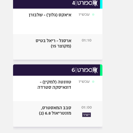
עכשיו
איאקס (גלוך) - שלבורן
01:10
ארסנל - ריאל בטיס
(מקוצר 15)
עכשיו
טוונטה (למקין) -
דונאיסקה סטרדה
01:00
סבב המאסטרס,
מונטריאול 6.8 (2)
ישיר