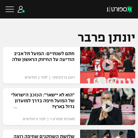
יונתן פרבר
כדורגל ישראלי
חתם לשנתיים: הפועל תל אביב
הודיעה על החיזוק הראשון שלה
ליגת העל
כדורגל עולמי
רענן ברנובסקי | לפני 2 חודשים
ליגה לאומית
ליגת האלופות
"הוא לא יישאר": הכוכב הישראלי
כדורסל ישראלי
של הפועל חיפה בדרך למועדון
גביע הטוטו
גדול בארץ?
ליגה אירופית
ליגת ווינר סל
ליגיונרים
כדורסל עולמי
מערכת ספורט 1 | לפני 5 חודשים
ליגה אנגלית
ליגה לאומית
גביע המדינה
NBA
שלושת השחקנים שחיפה רוצה
ליגה גרמנית
ענפים נוספים